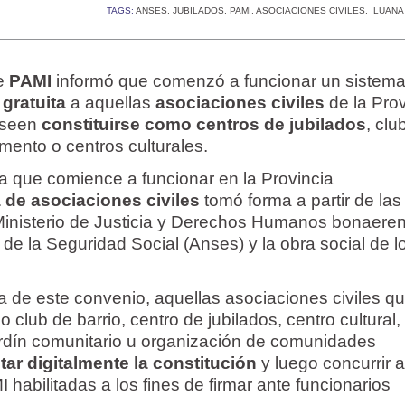
TAGS:
ANSES
,
JUBILADOS
,
PAMI
,
ASOCIACIONES CIVILES
,
LUANA
de
PAMI
informó que comenzó a funcionar un sistem
gratuita
a aquellas
asociaciones civiles
de la Prov
eseen
constituirse como centros de jubilados
, cl
mento o centros culturales.
 que comience a funcionar en la Provincia
a de asociaciones civiles
tomó forma a partir de las
Ministerio de Justicia y Derechos Humanos bonaeren
de la Seguridad Social (Anses) y la obra social de l
 de este convenio, aquellas asociaciones civiles q
 club de barrio, centro de jubilados, centro cultural,
rdín comunitario u organización de comunidades
itar digitalmente la constitución
y luego concurrir a
 habilitadas a los fines de firmar ante funcionarios