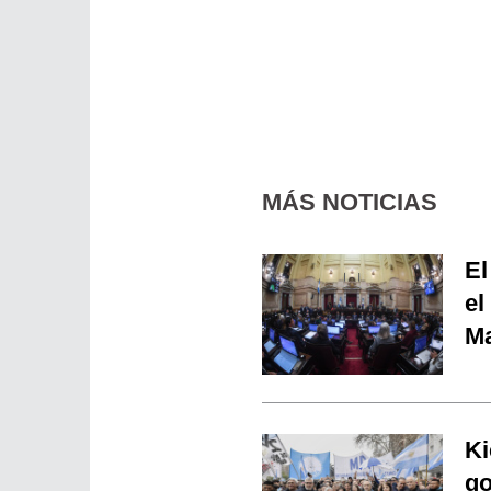
MÁS NOTICIAS
El
el
Ma
Ki
go