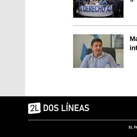
Ma
in
EL P