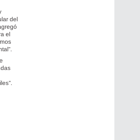
y
lar del
 agregó
a el
emos
tal”.
de
ndas
s
les”.