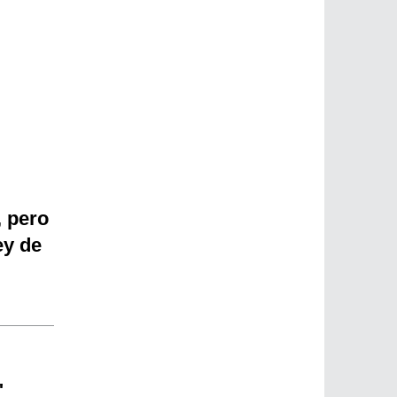
, pero
ey de
"