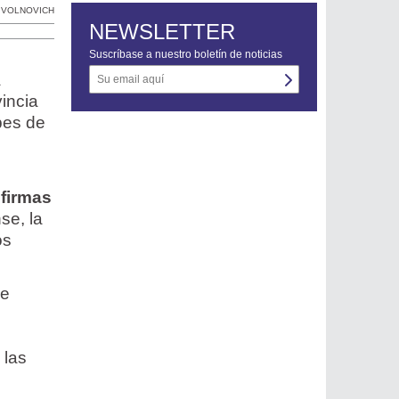
 VOLNOVICH
NEWSLETTER
Suscríbase a nuestro boletín de noticias
a
incia
ubes de
firmas
se, la
os
ue
 las