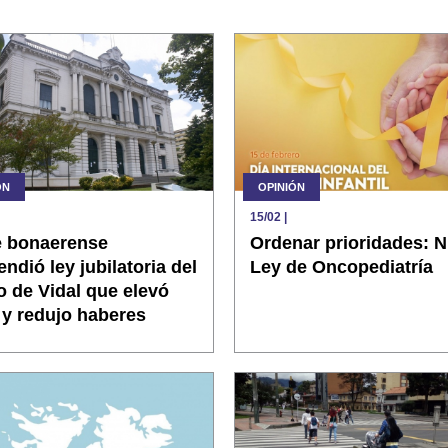
ÓN
OPINIÓN
15/02
|
e bonaerense
Ordenar prioridades: 
ndió ley jubilatoria del
Ley de Oncopediatría
 de Vidal que elevó
 y redujo haberes