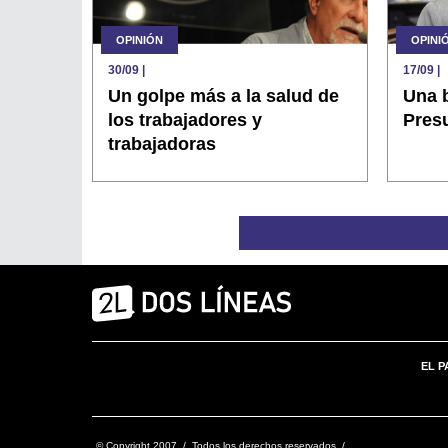
OPINIÓN
OPINI
30/09
|
17/09
|
Un golpe más a la salud de
Una b
los trabajadores y
Pres
trabajadoras
EL P
© Copyright 2007 / Todos los derechos reservados /