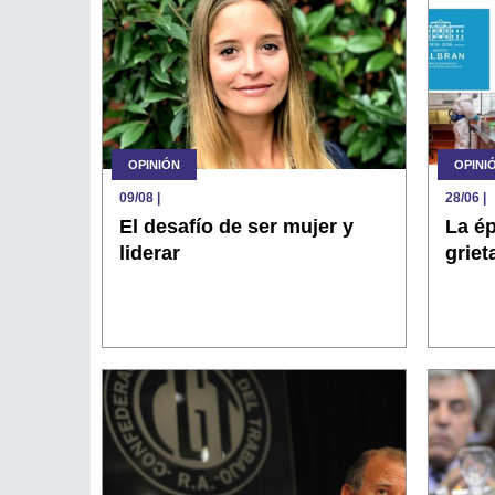
OPINIÓN
OPINI
09/08
|
28/06
|
El desafío de ser mujer y
La ép
liderar
griet