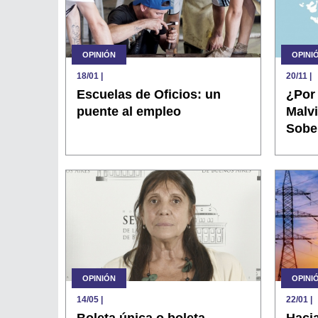
OPINIÓN
OPINI
18/01
|
20/11
|
Escuelas de Oficios: un
¿Por
puente al empleo
Malvi
Sobe
OPINIÓN
OPINI
14/05
|
22/01
|
Boleta única o boleta
Hacia