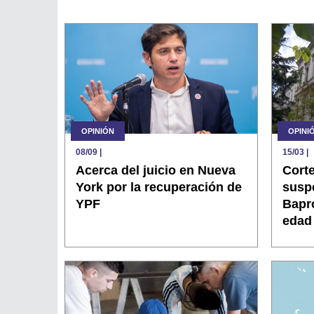
OPINIÓN
OPINI
08/09
|
15/03
|
Acerca del juicio en Nueva
Cort
York por la recuperación de
suspe
YPF
Bapro
edad