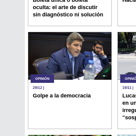
oculta: el arte de discutir
sin diagnóstico ni solución
OPINIÓN
OPINI
29/12
|
19/11
|
Golpe a la democracia
Luca
en un
irreg
"sos