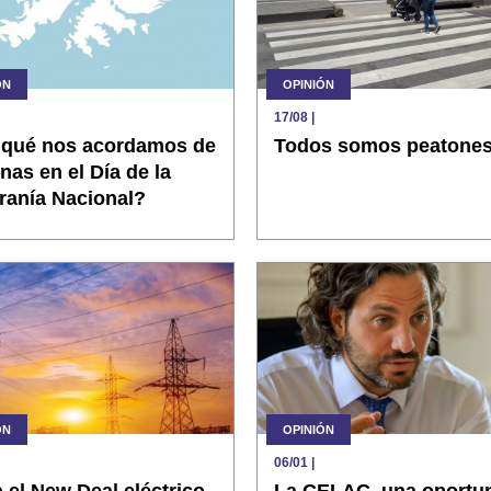
ÓN
OPINIÓN
17/08
|
 qué nos acordamos de
Todos somos peatone
nas en el Día de la
ranía Nacional?
ÓN
OPINIÓN
06/01
|
 el New Deal eléctrico
La CELAC, una oportu