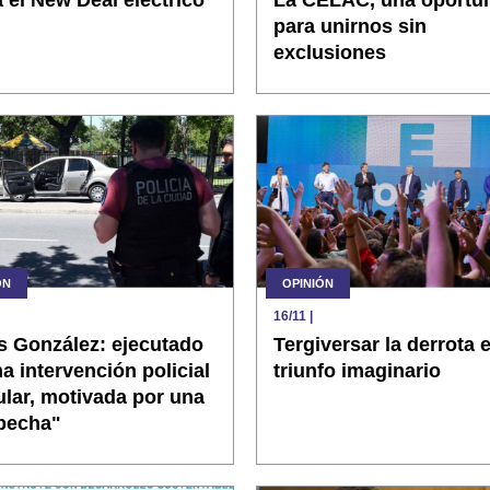
para unirnos sin
exclusiones
ÓN
OPINIÓN
16/11
|
s González: ejecutado
Tergiversar la derrota 
a intervención policial
triunfo imaginario
ular, motivada por una
pecha"