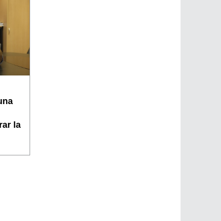
una
ar la