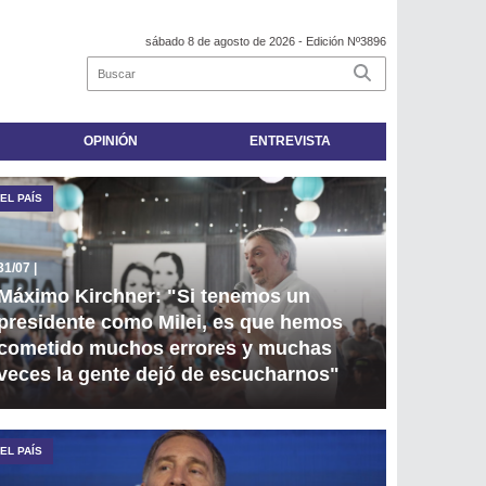
sábado 8 de agosto de 2026
- Edición Nº3896
OPINIÓN
ENTREVISTA
EL PAÍS
31/07
|
Máximo Kirchner: "Si tenemos un
presidente como Milei, es que hemos
cometido muchos errores y muchas
veces la gente dejó de escucharnos"
EL PAÍS