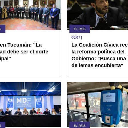
S
EL PAÍS
06/07
|
i en Tucumán: "La
La Coalición Cívica re
tad debe ser el norte
la reforma política del
ipal"
Gobierno: "Busca una 
de lemas encubierta"
S
EL PAÍS