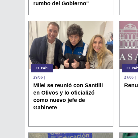
rumbo del Gobierno"
EL PAÍS
EL PAÍ
29/06
|
27/06
|
Milei se reunió con Santilli
Renu
en Olivos y lo oficializó
como nuevo jefe de
Gabinete