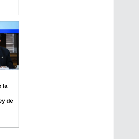
 la
ey de