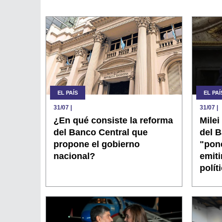
EL PAÍS
EL PAÍ
31/07
|
31/07
|
¿En qué consiste la reforma
Milei
del Banco Central que
del B
propone el gobierno
"pone
nacional?
emiti
polít