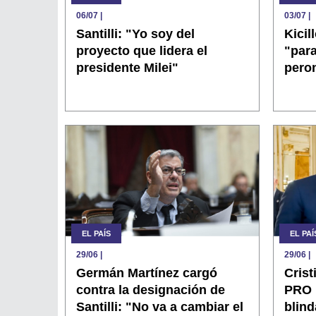
06/07
|
03/07
|
Santilli: "Yo soy del
Kicil
proyecto que lidera el
"para
presidente Milei"
pero
EL PAÍS
EL PAÍ
29/06
|
29/06
|
Germán Martínez cargó
Crist
contra la designación de
PRO 
Santilli: "No va a cambiar el
blind