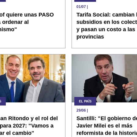
01/07
|
lof quiere unas PASO
Tarifa Social: cambian 
 ordenar al
subsidios en los colec
nismo"
y pasan un costo a las
provincias
S
EL PAÍS
29/06
|
ian Ritondo y el rol del
Santilli: "El gobierno d
para 2027: "Vamos a
Javier Milei es el más
ar el cambio"
reformista de la histori