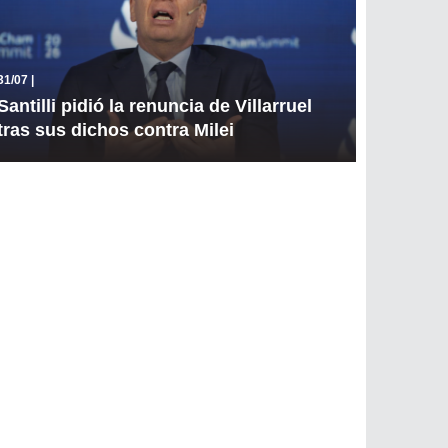
31/07
|
Santilli pidió la renuncia de Villarruel
tras sus dichos contra Milei