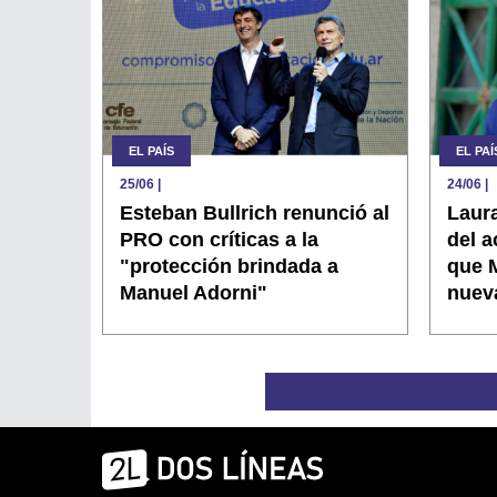
EL PAÍS
EL PAÍ
25/06
|
24/06
|
Esteban Bullrich renunció al
Laur
PRO con críticas a la
del a
"protección brindada a
que 
Manuel Adorni"
nuev