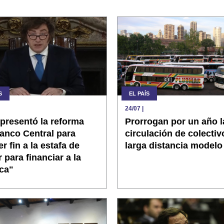
S
EL PAÍS
24/07
|
 presentó la reforma
Prorrogan por un año l
anco Central para
circulación de colectiv
r fin a la estafa de
larga distancia modelo
r para financiar a la
ica"