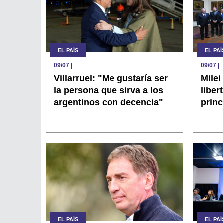
EL PAÍS
EL PAÍ
09/07
|
09/07
|
Villarruel: "Me gustaría ser
Mile
la persona que sirva a los
liber
argentinos con decencia"
princ
EL PAÍS
EL PAÍ