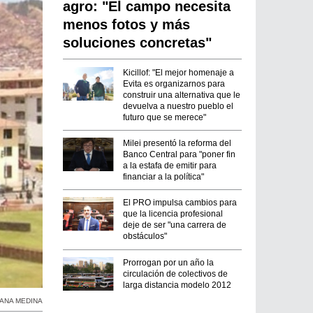
agro: "El campo necesita
menos fotos y más
soluciones concretas"
Kicillof: "El mejor homenaje a
Evita es organizarnos para
construir una alternativa que le
devuelva a nuestro pueblo el
futuro que se merece"
Milei presentó la reforma del
Banco Central para "poner fin
a la estafa de emitir para
financiar a la política"
El PRO impulsa cambios para
que la licencia profesional
deje de ser "una carrera de
obstáculos"
Prorrogan por un año la
circulación de colectivos de
larga distancia modelo 2012
ANA MEDINA