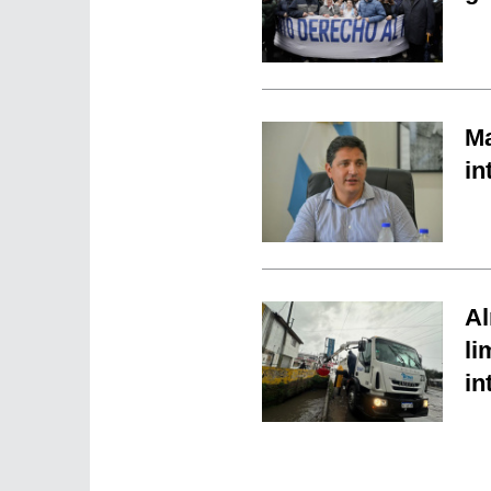
Ma
in
Al
li
in