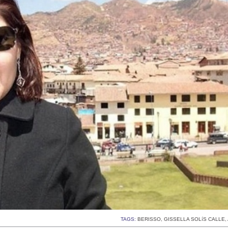
TAGS:
BERISSO
,
GISSELLA SOLíS CALLE
,