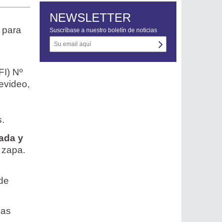
NEWSLETTER
para
Suscríbase a nuestro boletín de noticias
FI) Nº
evideo,
s.
ada y
 zapa.
 de
nas