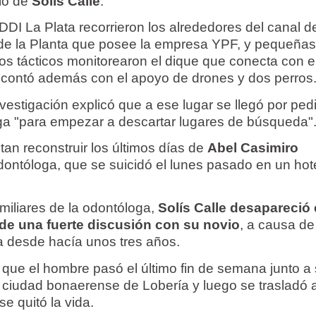
lio de
Solís Calle
.
DDI La Plata recorrieron los alrededores del canal d
 de la Planta que posee la empresa YPF, y pequeña
 tácticos monitorearon el dique que conecta con e
 contó además con el apoyo de drones y dos perros
nvestigación explicó que a ese lugar se llegó por ped
loga "para empezar a descartar lugares de búsqueda"
tan reconstruir los últimos días de
Abel Casimiro
odontóloga, que se suicidó el lunes pasado en un hote
amiliares de la odontóloga,
Solís Calle desapareció 
de una fuerte discusión con su novio
, a causa de
ba desde hacía unos tres años.
 que el hombre pasó el último fin de semana junto a
a ciudad bonaerense de Lobería y luego se trasladó a
se quitó la vida.