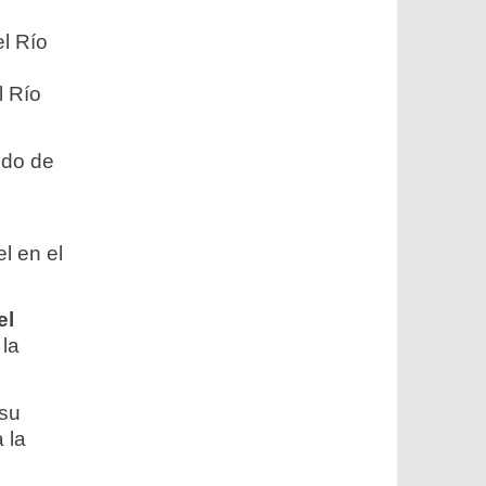
el Río
s
l Río
.
ido de
.
l en el
el
 la
 su
 la