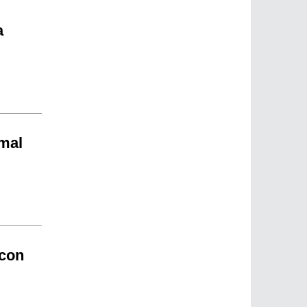
a
 mal
 con