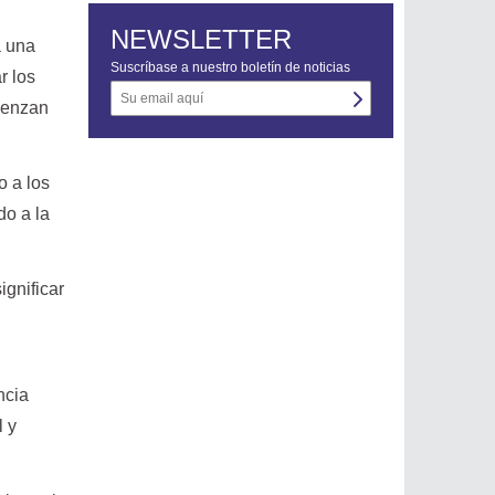
NEWSLETTER
a una
Suscríbase a nuestro boletín de noticias
r los
mienzan
o a los
do a la
ignificar
ncia
l y