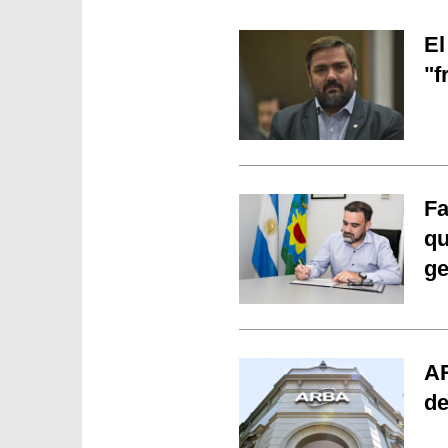
El
"f
Fa
qu
ge
AR
de