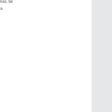
ias, tal
da