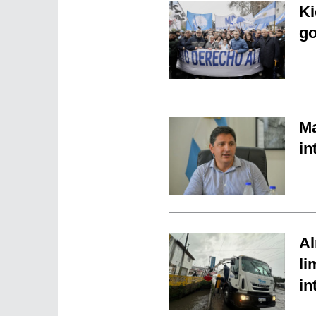
Ki
go
Ma
in
Al
li
in