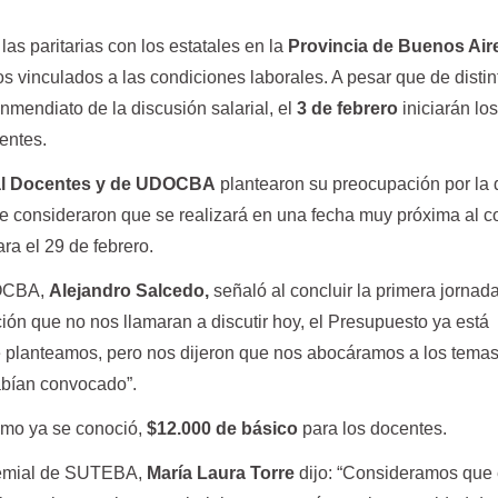
as paritarias con los estatales en la
Provincia de Buenos Air
s vinculados a las condiciones laborales. A pesar que de distin
inmendiato de la discusión salarial, el
3 de febrero
iniciarán lo
entes.
al Docentes y de UDOCBA
plantearon su preocupación por la
ue consideraron que se realizará en una fecha muy próxima al 
ara el 29 de febrero.
DOCBA,
Alejandro Salcedo,
señaló al concluir la primera jornad
nción que no nos llamaran a discutir hoy, el Presupuesto ya está
e planteamos, pero nos dijeron que nos abocáramos a los tema
abían convocado”.
omo ya se conoció,
$12.000 de básico
para los docentes.
gremial de SUTEBA,
María Laura Torre
dijo: “Consideramos que