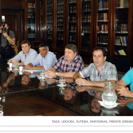
TAGS:
UDOCBA
,
SUTEBA
,
PARITARIAS
,
FRENTE GREMI