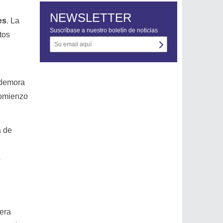
NEWSLETTER
es
. La
Suscríbase a nuestro boletín de noticias
tos
s
 demora
comienzo
a de
s
 era