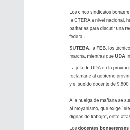
Los cinco sindicatos bonaere
la CTERA a nivel nacional,
paritarias para discutir una 
federal.
SUTEBA
, la
FEB
, los técni
marcha, mientras que
UDA
in
La jefa de UDA en la provinc
reclamarle al gobierno provin
y el sueldo docente de 9.800 
A la huelga de mañana se s
al moyanismo, que exige "elev
dignas de trabajo", entre ot
Los
docentes bonaerenses