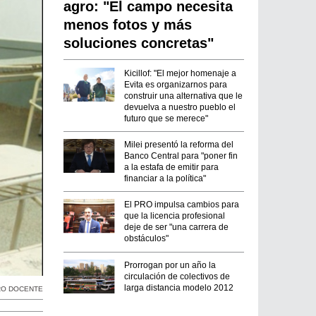
agro: "El campo necesita
menos fotos y más
soluciones concretas"
Kicillof: "El mejor homenaje a
Evita es organizarnos para
construir una alternativa que le
devuelva a nuestro pueblo el
futuro que se merece"
Milei presentó la reforma del
Banco Central para "poner fin
a la estafa de emitir para
financiar a la política"
El PRO impulsa cambios para
que la licencia profesional
deje de ser "una carrera de
obstáculos"
Prorrogan por un año la
circulación de colectivos de
larga distancia modelo 2012
RO DOCENTE