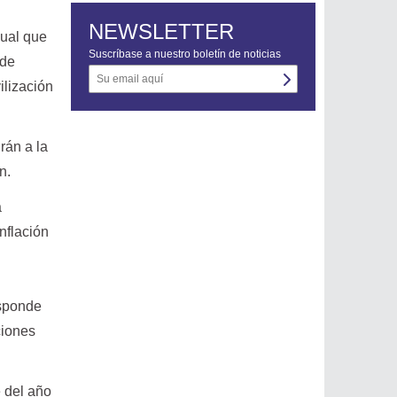
NEWSLETTER
gual que
Suscríbase a nuestro boletín de noticias
 de
ilización
rán a la
n.
a
nflación
sponde
ciones
 del año