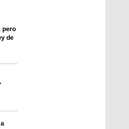
, pero
ey de
"
 a