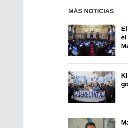
MÁS NOTICIAS
El
el
Ma
Ki
go
Ma