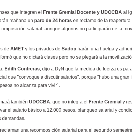
nses que integran el
Frente Gremial Docente y UDOCBA
al i
 harán mañana un
paro de 24 horas
en reclamo de la reapertura
recomposición salarial, aunque algunos no participarán de la mov
cos de
AMET
y los privados de
Sadop
harán una huelga y adheri
formó que no dictará clases pero no se plegará a la movilizació
ia,
Edith Contreras
, dijo a DyN que la medida de fuerza es par
cial que "convoque a discutir salarios", porque "hubo una gran i
pesos no alcanza para vivir".
umará también
UDOCBA
, que no integra el
Frente Gremial
y re
ar el salario básico a 12.000 pesos, blanqueo salarial y condi
ras demandas.
reclaman una recomposición salarial para el segundo semestre