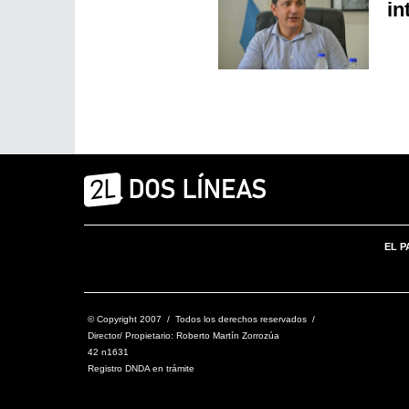
in
EL P
© Copyright 2007 / Todos los derechos reservados /
Director/ Propietario: Roberto Martín Zorrozúa
42 n1631
Registro DNDA en trámite