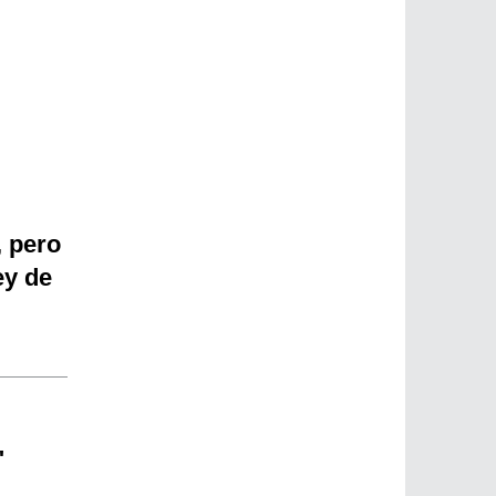
, pero
ey de
"