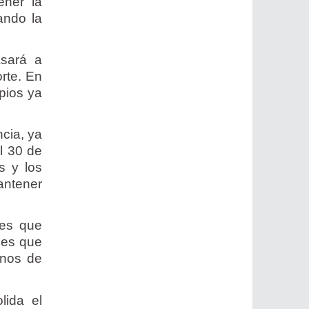
ener la
ando la
asará a
orte. En
pios ya
cia, ya
al 30 de
s y los
antener
nes que
 es que
anos de
lida el