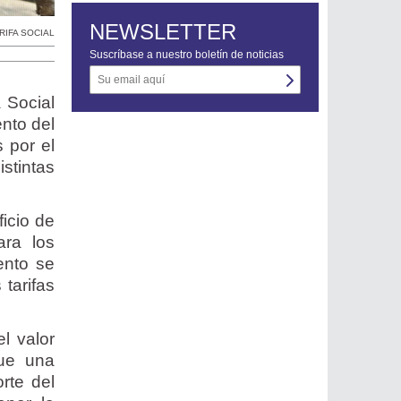
NEWSLETTER
RIFA SOCIAL
Suscríbase a nuestro boletín de noticias
 Social
nto del
s por el
stintas
ficio de
ara los
ento se
 tarifas
l valor
que una
rte del