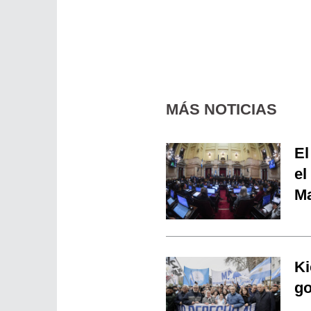
MÁS NOTICIAS
El
el
Ma
Ki
go