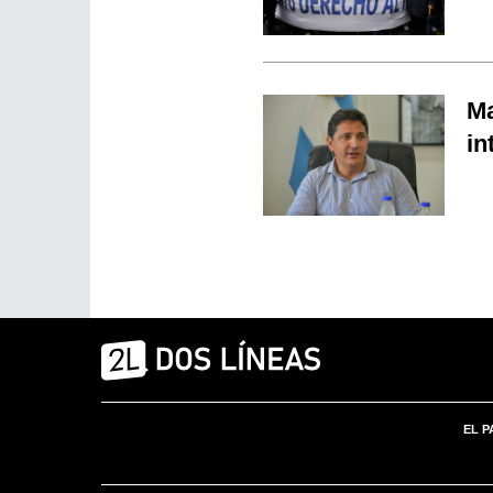
Ma
in
EL P