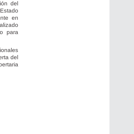
ión del
 Estado
nte en
calizado
do para
ionales
rta del
ertaria