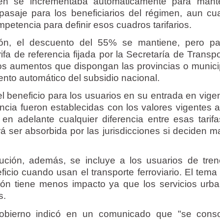
ién se incrementaba automáticamente para mant
pasaje para los beneficiarios del régimen, aun cu
petencia para definir esos cuadros tarifarios.
ión, el descuento del 55% se mantiene, pero p
ifa de referencia fijada por la Secretaría de Transp
ros aumentos que dispongan las provincias o munici
ento automático del subsidio nacional.
l beneficio para los usuarios en su entrada en vigen
encia fueron establecidas con los valores vigentes 
en adelante cualquier diferencia entre esas tarifa
 ser absorbida por las jurisdicciones si deciden m
lución, además, se incluye a los usuarios de tre
icio cuando usan el transporte ferroviario. El tema
sión tiene menos impacto ya que los servicios urb
s.
obierno indicó en un comunicado que "se conso