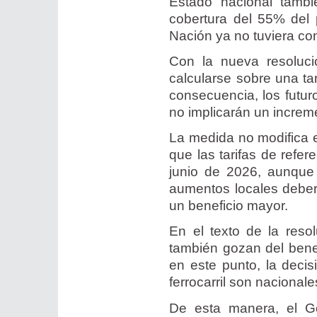
Estado nacional tamb
cobertura del 55% del 
Nación ya no tuviera com
Con la nueva resoluc
calcularse sobre una tar
consecuencia, los futu
no implicarán un increm
La medida no modifica e
que las tarifas de refer
junio de 2026, aunque 
aumentos locales deberá
un beneficio mayor.
En el texto de la reso
también gozan del benef
en este punto, la deci
ferrocarril son nacionale
De esta manera, el G