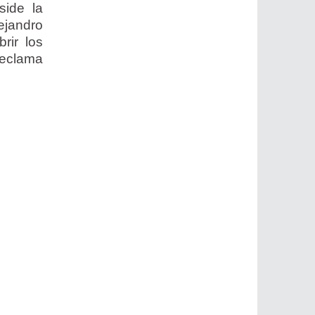
side la
ejandro
rir los
reclama