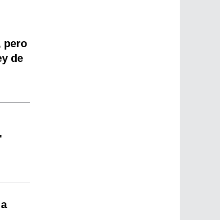
, pero
ey de
"
 a