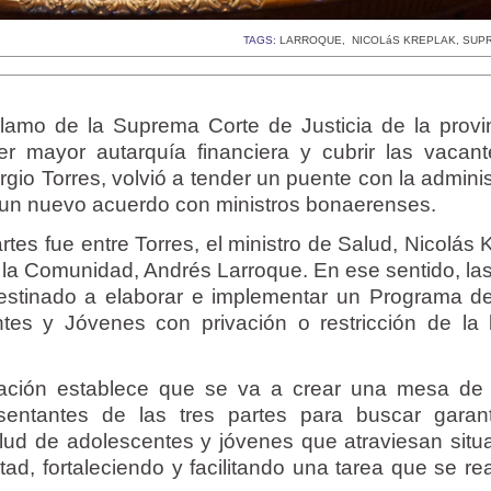
TAGS:
LARROQUE
,
NICOLáS KREPLAK
,
SUP
amo de la Suprema Corte de Justicia de la provi
r mayor autarquía financiera y cubrir las vacan
ergio Torres, volvió a tender un puente con la admini
mar un nuevo acuerdo con ministros bonaerenses.
tes fue entre Torres, el ministro de Salud, Nicolás 
a la Comunidad, Andrés Larroque. En ese sentido, las
estinado a elaborar e implementar un Programa d
ntes y Jóvenes con privación o restricción de la l
ación establece que se va a crear una mesa de 
entantes de las tres partes para buscar garant
alud de adolescentes y jóvenes que atraviesan situ
ertad, fortaleciendo y facilitando una tarea que se re