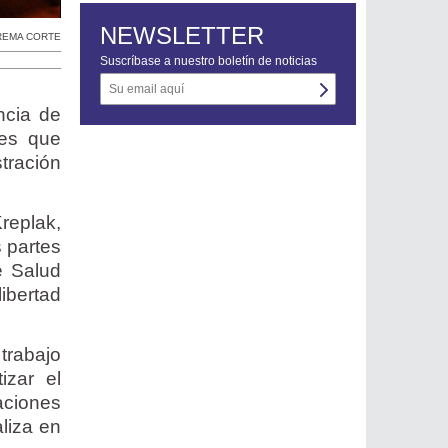
NEWSLETTER
REMA CORTE
Suscríbase a nuestro boletín de noticias
ncia de
tes que
stración
Kreplak,
 partes
e Salud
ibertad
trabajo
izar el
aciones
aliza en