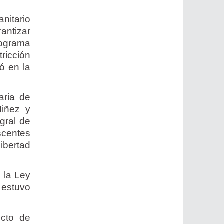
nitario
antizar
ograma
ricción
ó en la
aria de
Niñez y
gral de
scentes
ibertad
 la Ley
 estuvo
ecto de