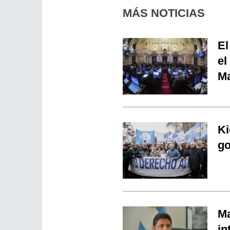
MÁS NOTICIAS
El
el
Ma
Ki
go
Ma
in