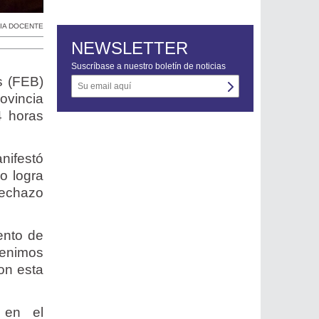
RIA DOCENTE
NEWSLETTER
Suscríbase a nuestro boletín de noticias
s (FEB)
rovincia
4 horas
nifestó
o logra
echazo
ento de
venimos
on esta
 en el