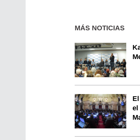
MÁS NOTICIAS
Ka
Me
El
el
Ma