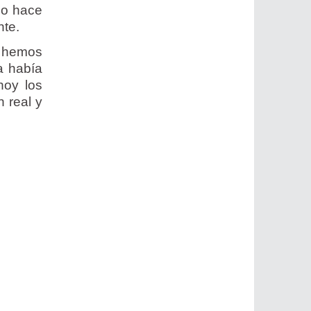
ho hace
nte.
e hemos
a había
hoy los
 real y