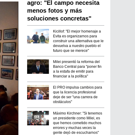
agro: "El campo necesita
menos fotos y más
soluciones concretas"
Kicillof: "El mejor homenaje a
Evita es organizarnos para
construir una alternativa que le
devuelva a nuestro pueblo el
futuro que se merece"
Milei presentó la reforma del
Banco Central para "poner fin
a la estafa de emitir para
financiar a la política"
El PRO impulsa cambios para
que la licencia profesional
deje de ser "una carrera de
obstáculos"
Máximo Kirchner: "Si tenemos
un presidente como Milei, es
que hemos cometido muchos
errores y muchas veces la
gente dejó de escucharnos"