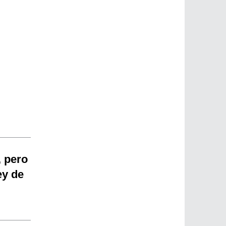
, pero
ey de