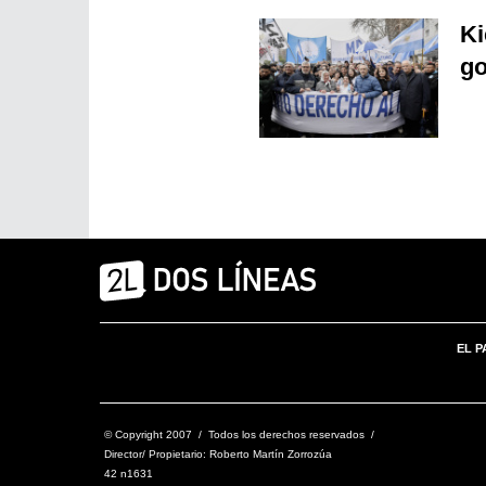
Ki
go
EL P
© Copyright 2007 / Todos los derechos reservados /
Director/ Propietario: Roberto Martín Zorrozúa
42 n1631