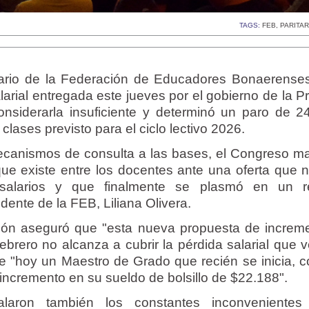
TAGS:
FEB
,
PARITA
nario de la Federación de Educadores Bonaerense
arial entregada este jueves por el gobierno de la P
nsiderarla insuficiente y determinó un paro de 2
e clases previsto para el ciclo lectivo 2026.
ecanismos de consulta a las bases, el Congreso ma
ue existe entre los docentes ante una oferta que n
salarios y que finalmente se plasmó en un r
idente de la FEB, Liliana Olivera.
ación aseguró que "esta nueva propuesta de increm
brero no alcanza a cubrir la pérdida salarial que 
e "hoy un Maestro de Grado que recién se inicia, c
 incremento en su sueldo de bolsillo de $22.188".
laron también los constantes inconvenientes