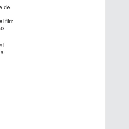
ne de
l film
no
el
da