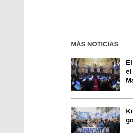
MÁS NOTICIAS
El
el
Ma
Ki
go