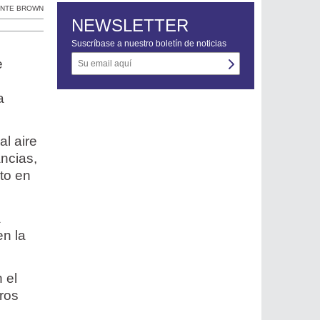
ANTE BROWN
NEWSLETTER
Suscríbase a nuestro boletín de noticias
e
a
al aire
ancias,
to en
a
en la
n el
tros