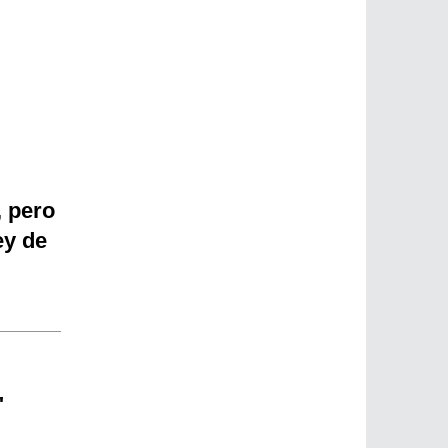
, pero
ey de
"