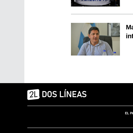
Ma
in
EL P