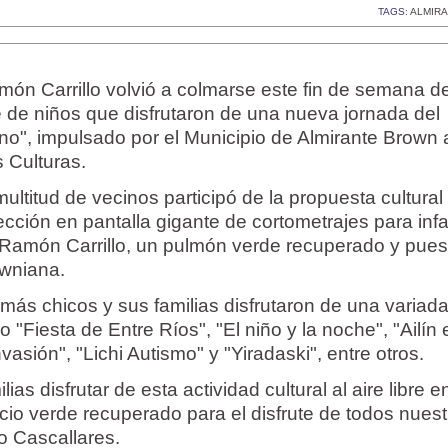
TAGS:
ALMIR
ón Carrillo volvió a colmarse este fin de semana d
e de niños que disfrutaron de una nueva jornada del
o", impulsado por el Municipio de Almirante Brown 
s Culturas.
ltitud de vecinos participó de la propuesta cultural 
yección en pantalla gigante de cortometrajes para inf
 Ramón Carrillo, un pulmón verde recuperado y pues
owniana.
más chicos y sus familias disfrutaron de una variad
 "Fiesta de Entre Ríos", "El niño y la noche", "Ailín 
vasión", "Lichi Autismo" y "Yiradaski", entre otros.
lias disfrutar de esta actividad cultural al aire libre e
cio verde recuperado para el disfrute de todos nues
o Cascallares.