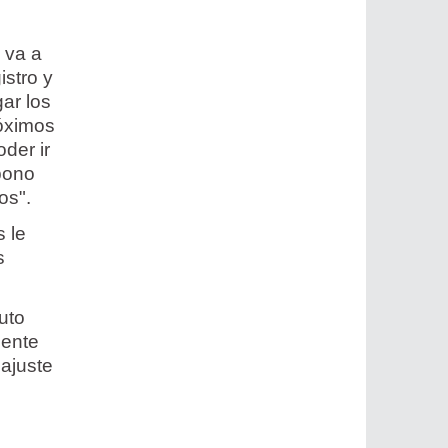
 va a
istro y
gar los
róximos
der ir
bono
os".
s le
s
uto
gente
 ajuste