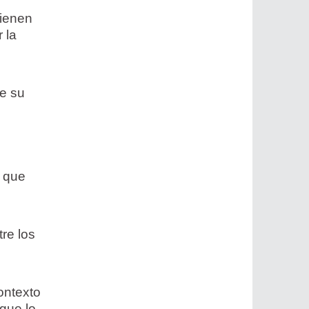
tienen
 la
ie su
s que
re los
s
ontexto
 que lo