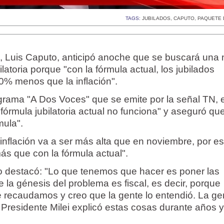
TAGS:
JUBILADOS
,
CAPUTO
,
PAQUETE 
, Luis Caputo, anticipó anoche que se buscará una
latoria porque "con la fórmula actual, los jubilados
0% menos que la inflación".
grama "A Dos Voces" que se emite por la señal TN, e
a fórmula jubilatoria actual no funciona" y aseguró qu
mula".
inflación va a ser más alta que en noviembre, por es
ás que con la fórmula actual".
tro destacó: "Lo que tenemos que hacer es poner las
la génesis del problema es fiscal, es decir, porque
 recaudamos y creo que la gente lo entendió. La ge
 Presidente Milei explicó estas cosas durante años y