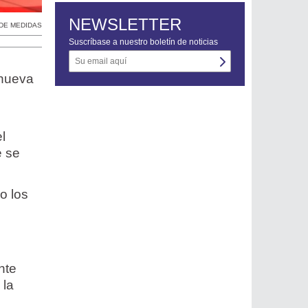
NEWSLETTER
DE MEDIDAS
Suscríbase a nuestro boletín de noticias
 nueva
l
e se
o los
nte
 la