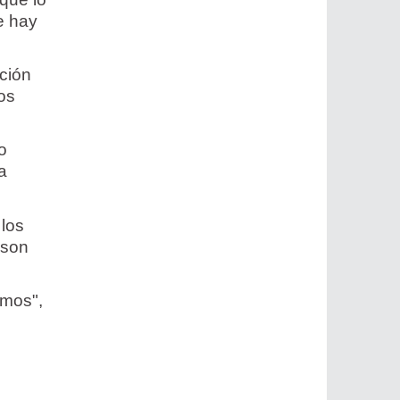
e hay
ación
los
o
a
 los
 son
amos",