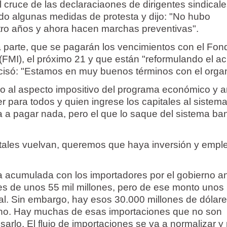
al cruce de las declaraciaones de dirigentes sindical
do algunas medidas de protesta y dijo: "No hubo
tro años y ahora hacen marchas preventivas".
ra parte, que se pagarán los vencimientos con el Fon
 (FMI), el próximo 21 y que están "reformulando el a
cisó: "Estamos en muy buenos términos con el orga
uego al aspecto impositivo del programa económico y 
r para todos y quien ingrese los capitales al sistem
a a pagar nada, pero el que lo saque del sistema ba
tales vuelvan, queremos que haya inversión y emple
a acumulada con los importadores por el gobierno ant
"es de unos 55 mil millones, pero de ese monto unos 
mal. Sin embargo, hay esos 30.000 millones de dólar
ho. Hay muchas de esas importaciones que no son
arlo. El flujo de importaciones se va a normalizar y