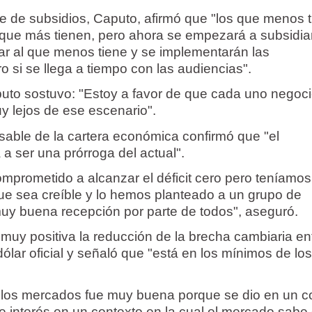
te de subsidios, Caputo, afirmó que "los que menos 
s que más tienen, pero ahora se empezará a subsidiar
r al que menos tiene y se implementarán las
o si se llega a tiempo con las audiencias".
aputo sostuvo: "Estoy a favor de que cada uno negoc
y lejos de ese escenario".
nsable de la cartera económica confirmó que "el
a ser una prórroga del actual".
prometido a alcanzar el déficit cero pero teníamo
ue sea creíble y lo hemos planteado a un grupo de
uy buena recepción por parte de todos", aseguró.
muy positiva la reducción de la brecha cambiaria ent
dólar oficial y señaló que "está en los mínimos de lo
 los mercados fue muy buena porque se dio en un c
e interés en un contexto en la cual el mercado sabe