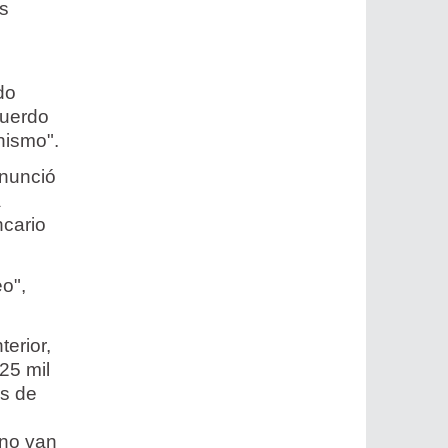
es
do
cuerdo
nismo".
anunció
a
ncario
o",
erior,
25 mil
es de
 no van