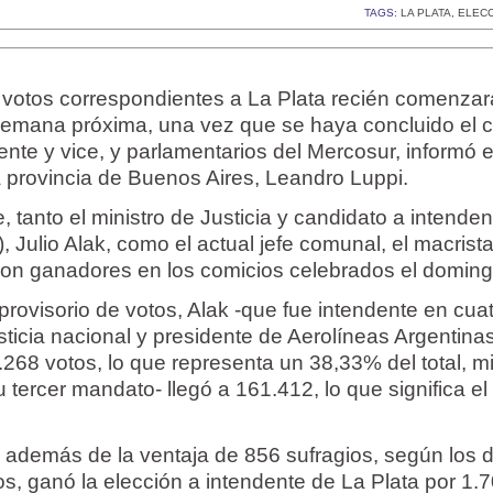
TAGS:
LA PLATA
,
ELECC
de votos correspondientes a La Plata recién comenzar
 semana próxima, una vez que se haya concluido el 
ente y vice, y parlamentarios del Mercosur, informó e
la provincia de Buenos Aires, Leandro Luppi.
, tanto el ministro de Justicia y candidato a intende
, Julio Alak, como el actual jefe comunal, el macrista
ron ganadores en los comicios celebrados el doming
rovisorio de votos, Alak -que fue intendente en cua
sticia nacional y presidente de Aerolíneas Argentina
268 votos, lo que representa un 38,33% del total, m
tercer mandato- llegó a 161.412, lo que significa el
 además de la ventaja de 856 sufragios, según los 
s, ganó la elección a intendente de La Plata por 1.