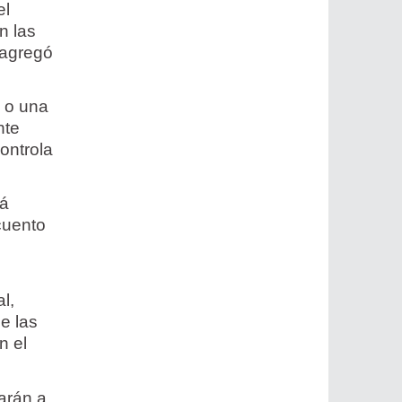
el
n las
 agregó
a o una
nte
ontrola
tá
cuento
l,
e las
n el
carán a