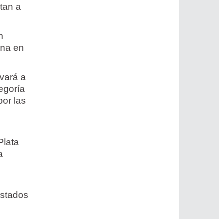
tan a
n
ana en
vará a
egoría
por las
Plata
a
ustados