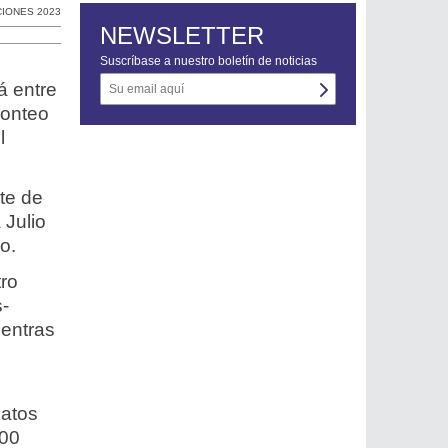
IONES 2023
NEWSLETTER
Suscríbase a nuestro boletín de noticias
á entre
conteo
l
nte de
 Julio
o.
tro
s-
ientras
datos
700