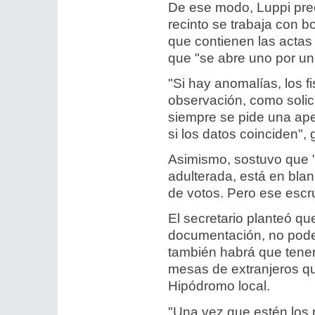
De ese modo, Luppi prec
recinto se trabaja con 
que contienen las actas 
que "se abre uno por uno,
"Si hay anomalías, los f
observación, como solic
siempre se pide una ape
si los datos coinciden", g
Asimismo, sostuvo que "
adulterada, está en blan
de votos. Pero ese escru
El secretario planteó q
documentación, no podem
también habrá que tener 
mesas de extranjeros qu
Hipódromo local.
"Una vez que estén los r