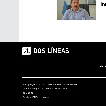
in
EL P
© Copyright 2007 / Todos los derechos reservados /
Director/ Propietario: Roberto Martín Zorrozúa
42 n1631
Registro DNDA en trámite