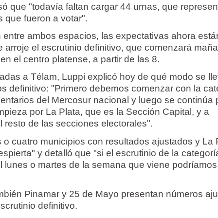
só que "todavía faltan cargar 44 urnas, que represen
que fueron a votar".
 entre ambos espacios, las expectativas ahora está
e arroje el escrutinio definitivo, que comenzará mañ
n el centro platense, a partir de las 8.
adas a Télam, Luppi explicó hoy de qué modo se lle
os definitivo: "Primero debemos comenzar con la cat
entarios del Mercosur nacional y luego se continúa 
pieza por La Plata, que es la Sección Capital, y a
l resto de las secciones electorales".
 o cuatro municipios con resultados ajustados y La 
pierta" y detalló que "si el escrutinio de la categorí
 el lunes o martes de la semana que viene podríamos
mbién Pinamar y 25 de Mayo presentan números aj
crutinio definitivo.