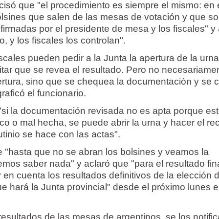
isó que "el procedimiento es siempre el mismo: en 
bolsines que salen de las mesas de votación y que so
firmadas por el presidente de mesa y los fiscales" y
 y los fiscales los controlan".
iscales pueden pedir a la Junta la apertura de la urn
itar que se revea el resultado. Pero no necesariame
rtura, sino que se chequea la documentación y se c
raficó el funcionario.
si la documentación revisada no es apta porque es
co o mal hecha, se puede abrir la urna y hacer el re
tinio se hace con las actas".
ue "hasta que no se abran los bolsines y veamos la
os saber nada" y aclaró que "para el resultado fina
en cuenta los resultados definitivos de la elección d
e hará la Junta provincial" desde el próximo lunes e
esultados de las mesas de argentinos, se los notifi