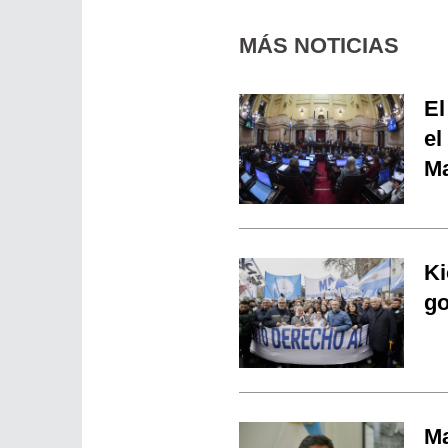
MÁS NOTICIAS
El
el
Ma
Ki
go
Ma