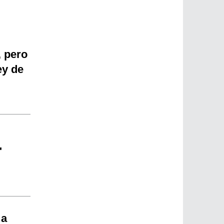
, pero
ey de
"
 a