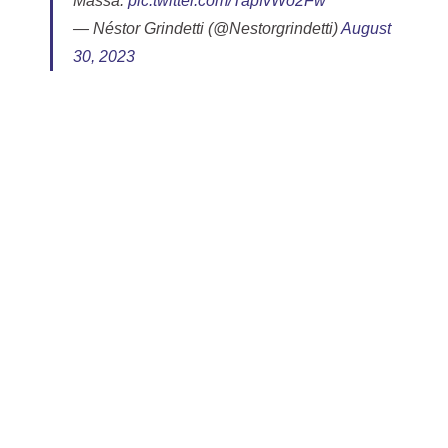
Massa.
pic.twitter.com/TapfvWo2Fw
— Néstor Grindetti (@Nestorgrindetti)
August
30, 2023