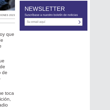
NEWSLETTER
Suscríbase a nuestro boletín de noticias
IONES 2023
hoy que
de
e
que
 de
o de
o
me toca
ción,
adio