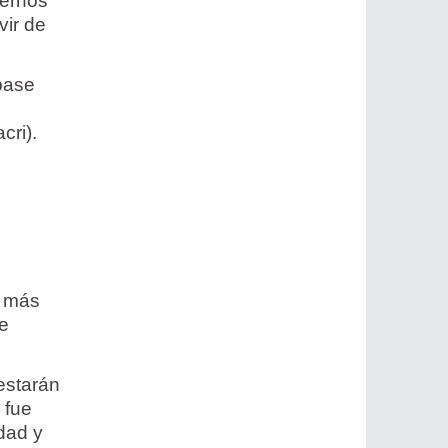
bernos
vir de
base
cri).
e más
ue
estarán
 fue
idad y