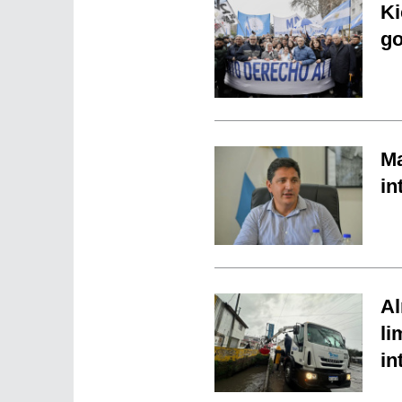
Ki
go
Ma
in
Al
li
in