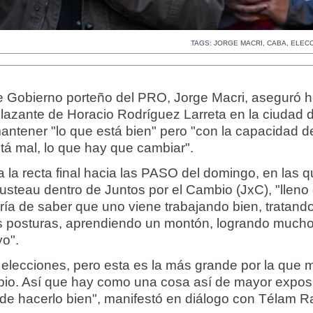
TAGS:
JORGE MACRI
,
CABA
,
ELECC
de Gobierno porteño del PRO, Jorge Macri, aseguró 
lazante de Horacio Rodríguez Larreta en la ciudad 
ntener "lo que está bien" pero "con la capacidad d
stá mal, lo que hay que cambiar".
a la recta final hacia las PASO del domingo, en las 
usteau dentro de Juntos por el Cambio (JxC), "lleno
ría de saber que uno viene trabajando bien, tratand
las posturas, aprendiendo un montón, logrando much
o".
 elecciones, pero esta es la más grande por la que 
pio. Así que hay como una cosa así de mayor exposi
de hacerlo bien", manifestó en diálogo con Télam R