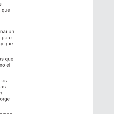
e
o que
rnar un
, pero
ay que
sas que
mo el
bles
sas
n,
Jorge