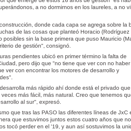
jor que emerge de estos 16 años de gestión "es ha
uperándonos, a no dormirnos en los laureles, a no vi
onstrucción, donde cada capa se agrega sobre la 
muchas de las cosas que planteó Horacio (Rodríguez
o posibles sin la base primera que puso Mauricio (Ma
terio de gestión", consignó.
ras pendientes ubicó en primer término la falta de
 Ciudad, pero dijo que "no tiene que ver con no haber
ue ver con encontrar los motores de desarrollo y
des".
desarrolla más rápido ahí donde está el privado qu
 a veces más fácil, más natural. Creo que tenemos q
arrollo al sur", expresó.
smo que tras las PASO las diferentes líneas de JxC 
era que estuvimos juntos estos cuatro años que no
os tocó perder en el '19, y aun así sostuvimos la un