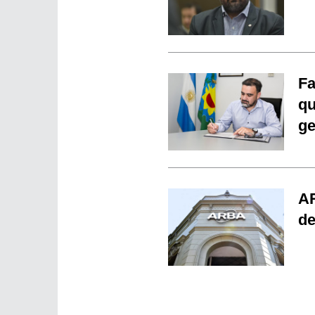
Fa
qu
ge
AR
de