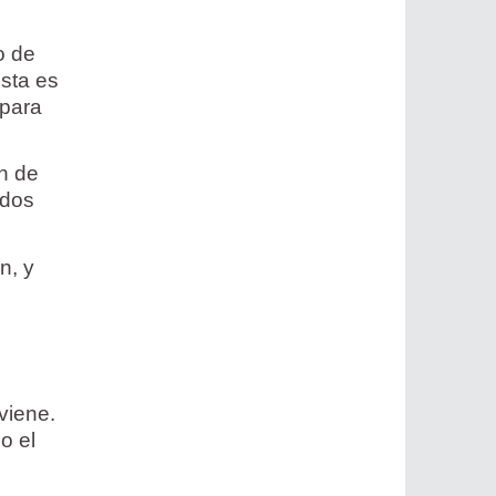
o de
Esta es
 para
an de
 dos
n, y
viene.
o el