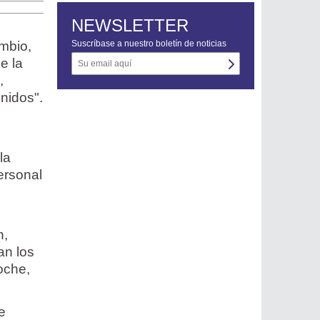
NEWSLETTER
ambio,
Suscríbase a nuestro boletín de noticias
e la
,
nidos".
la
ersonal
n,
an los
oche,
e