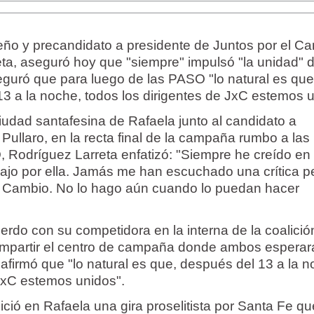
teño y precandidato a presidente de Juntos por el C
ta, aseguró hoy que "siempre" impulsó "la unidad" d
seguró que para luego de las PASO "lo natural es que
3 a la noche, todos los dirigentes de JxC estemos u
ciudad santafesina de Rafaela junto al candidato a
ullaro, en la recta final de la campaña rumbo a las
, Rodríguez Larreta enfatizó: "Siempre he creído en 
abajo por ella. Jamás me han escuchado una crítica p
el Cambio. No lo hago aún cuando lo puedan hacer
rdo con su competidora en la interna de la coalició
 compartir el centro de campaña donde ambos esperar
afirmó que "lo natural es que, después del 13 a la n
 JxC estemos unidos".
ició en Rafaela una gira proselitista por Santa Fe qu