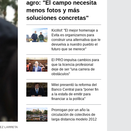
agro: "El campo necesita
menos fotos y más
soluciones concretas"
Kicillof: "El mejor homenaje a
Evita es organizarnos para
construir una alternativa que le
devuelva a nuestro pueblo el
futuro que se merece"
El PRO impulsa cambios para
que la licencia profesional
deje de ser "una carrera de
obstáculos"
Milei presentó la reforma del
Banco Central para "poner fin
a la estafa de emitir para
financiar a la política"
Prorrogan por un año la
circulación de colectivos de
larga distancia modelo 2012
EZ LARRETA