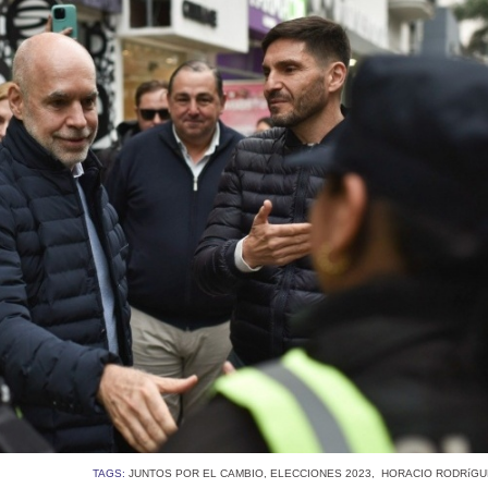
TAGS:
JUNTOS POR EL CAMBIO
,
ELECCIONES 2023
,
HORACIO RODRíGU