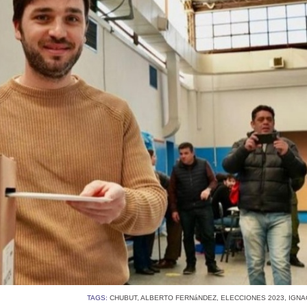
TAGS:
CHUBUT
,
ALBERTO FERNáNDEZ
,
ELECCIONES 2023
,
IGNA