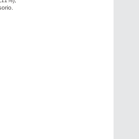
,11%),
orio.