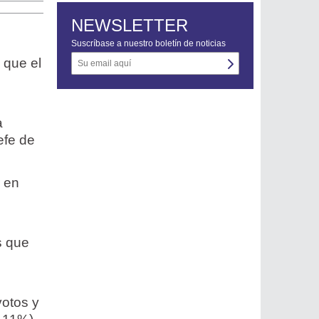
NEWSLETTER
Suscríbase a nuestro boletín de noticias
 que el
a
a
jefe de
r en
s que
votos y