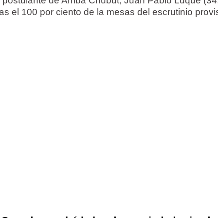
l postulante de Arriba Chubut, Juan Pablo Luque (34
s el 100 por ciento de la mesas del escrutinio provis