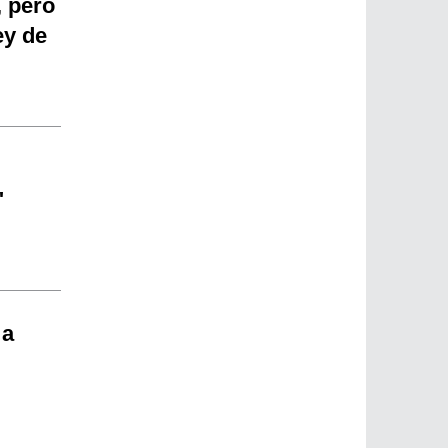
, pero
ey de
"
 a