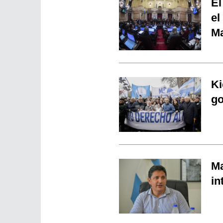
El
el
Ma
Ki
go
Ma
in