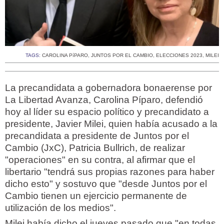
TAGS:
CAROLINA PíPARO
,
JUNTOS POR EL CAMBIO
,
ELECCIONES 2023
,
MILEI
La precandidata a gobernadora bonaerense por
La Libertad Avanza, Carolina Píparo, defendió
hoy al líder su espacio político y precandidato a
presidente, Javier Milei, quien había acusado a la
precandidata a presidente de Juntos por el
Cambio (JxC), Patricia Bullrich, de realizar
"operaciones" en su contra, al afirmar que el
libertario "tendrá sus propias razones para haber
dicho esto" y sostuvo que "desde Juntos por el
Cambio tienen un ejercicio permanente de
utilización de los medios".
Milei había dicho el jueves pasado que "en todas