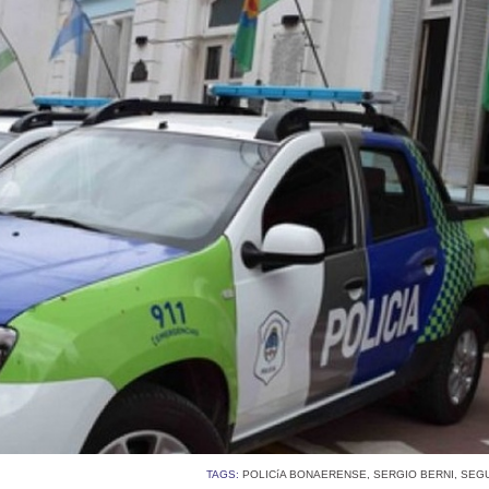
TAGS:
POLICíA BONAERENSE
,
SERGIO BERNI
,
SEG