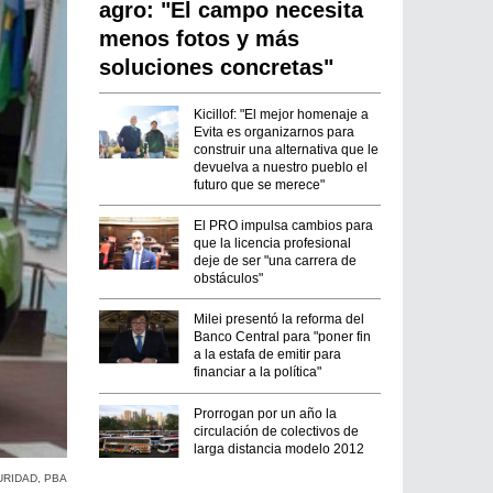
agro: "El campo necesita
menos fotos y más
soluciones concretas"
Kicillof: "El mejor homenaje a
Evita es organizarnos para
construir una alternativa que le
devuelva a nuestro pueblo el
futuro que se merece"
El PRO impulsa cambios para
que la licencia profesional
deje de ser "una carrera de
obstáculos"
Milei presentó la reforma del
Banco Central para "poner fin
a la estafa de emitir para
financiar a la política"
Prorrogan por un año la
circulación de colectivos de
larga distancia modelo 2012
URIDAD
,
PBA