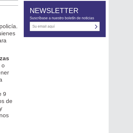
NEWSLETTER
Suscríbase a nuestro boletín de noticias
policía.
uienes
ara
rzas
 o
ener
a
e 9
os de
 y
unos