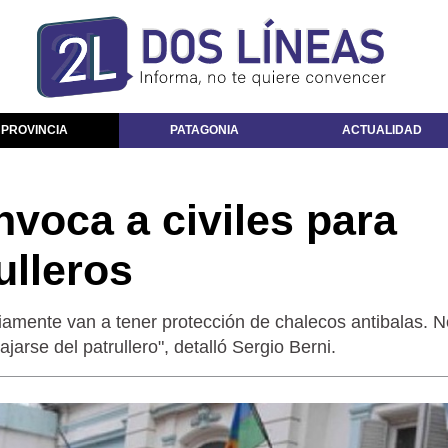
 PROVINCIA
PATAGONIA
ACTUALIDAD
voca a civiles para
ulleros
iamente van a tener protección de chalecos antibalas. N
arse del patrullero", detalló Sergio Berni.