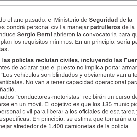
 el año pasado, el Ministerio de
Seguridad
de la
es pondrá personal civil a manejar
patrulleros
de la 
onduce
Sergio Berni
abrieron la convocatoria para q
lan los requisitos mínimos. En un principio, sería p
tas.
 las policías reclutan civiles, incluyendo las Fue
ntes de aclarar que el puesto no implica portar armar
s. "Los vehículos son blindados y obviamente van a t
antibalas. No van a tener capacidad operacional par
añadió.
ados "conductores-motoristas" recibirán un curso d
se en un móvil. El objetivo es que los 135 municipi
ersonal civil para liberar a los oficiales de esa tarea
específicas. En principio, se estima que tomarán a 
ejar alrededor de 1.400 camionetas de la policía