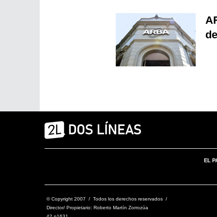
AR
de
EL P
© Copyright 2007 / Todos los derechos reservados /
Director/ Propietario: Roberto Martín Zorrozúa
42 n1631