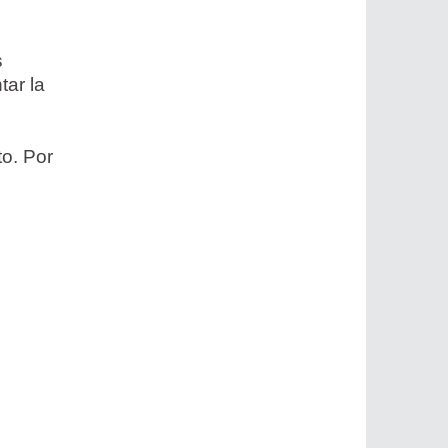
s
tar la
to. Por