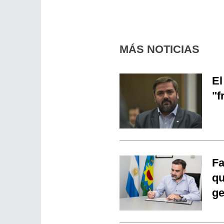
MÁS NOTICIAS
El
"f
Fa
qu
ge