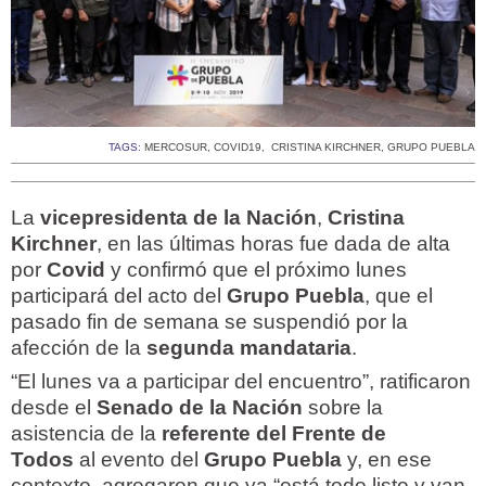
TAGS:
MERCOSUR
,
COVID19
,
CRISTINA KIRCHNER
,
GRUPO PUEBLA
La
vicepresidenta de la Nación
,
Cristina
Kirchner
, en las últimas horas fue dada de alta
por
Covid
y confirmó que el próximo lunes
participará del acto del
Grupo Puebla
, que el
pasado fin de semana se suspendió por la
afección de la
segunda mandataria
.
“El lunes va a participar del encuentro”, ratificaron
desde el
Senado de la Nación
sobre la
asistencia de la
referente del Frente de
Todos
al evento del
Grupo Puebla
y, en ese
contexto, agregaron que ya “está todo listo y van