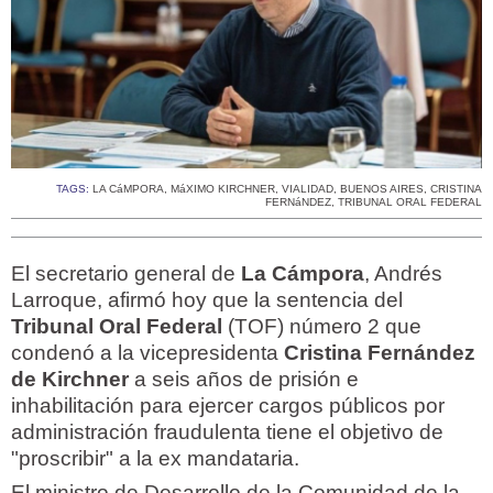
TAGS:
LA CáMPORA
,
MáXIMO KIRCHNER
,
VIALIDAD
,
BUENOS AIRES
,
CRISTINA
FERNáNDEZ
,
TRIBUNAL ORAL FEDERAL
El secretario general de
La Cámpora
, Andrés
Larroque, afirmó hoy que la sentencia del
Tribunal Oral Federal
(TOF) número 2 que
condenó a la vicepresidenta
Cristina Fernández
de Kirchner
a seis años de prisión e
inhabilitación para ejercer cargos públicos por
administración fraudulenta tiene el objetivo de
"proscribir" a la ex mandataria.
El ministro de Desarrollo de la Comunidad de la