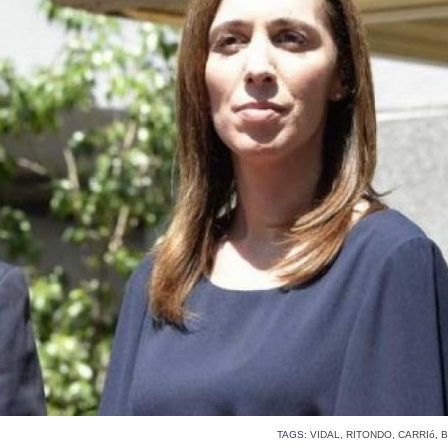
TAGS:
VIDAL
,
RITONDO
,
CARRIó
,
B