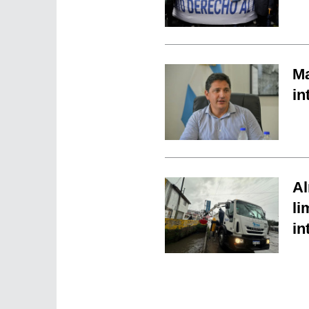
Ma
in
Al
li
in