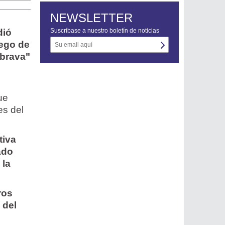
NEWSLETTER
dió
Suscríbase a nuestro boletín de noticias
uego de
abrava"
ue
es del
tiva
ado
 la
ros
 del