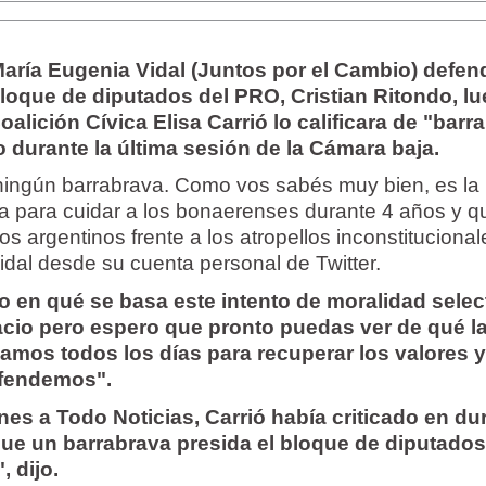
aría Eugenia Vidal (Juntos por el Cambio) defen
bloque de diputados del PRO, Cristian Ritondo, l
Coalición Cívica Elisa Carrió lo calificara de "barr
durante la última sesión de la Cámara baja.
 ningún barrabrava. Como vos sabés muy bien, es la
a para cuidar a los bonaerenses durante 4 años y q
os argentinos frente a los atropellos inconstitucional
 Vidal desde su cuenta personal de Twitter.
 en qué se basa este intento de moralidad selec
cio pero espero que pronto puedas ver de qué l
amos todos los días para recuperar los valores y
efendemos".
es a Todo Noticias, Carrió había criticado en du
ue un barrabrava presida el bloque de diputados
 dijo.