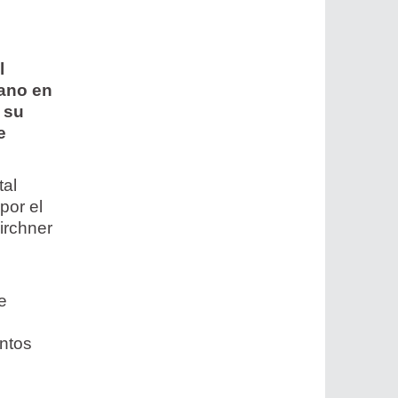
l
mano en
 su
e
tal
por el
irchner
e
untos