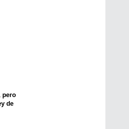
, pero
ey de