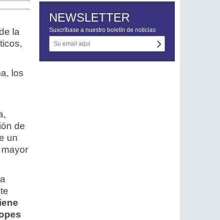
NEWSLETTER
de la
Suscríbase a nuestro boletín de noticias
ticos,
a, los
a,
ión de
de un
u mayor
da
te
iene
topes