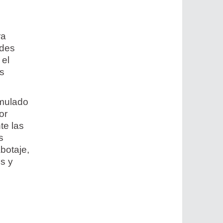
ra
ades
 el
es
umulado
or
te las
s
botaje,
os y