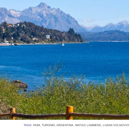
TAGS:
PAMI
,
TURISMO
,
ARGENTINA
,
MATíAS LAMMENS
,
LUANA VOLNOVIC