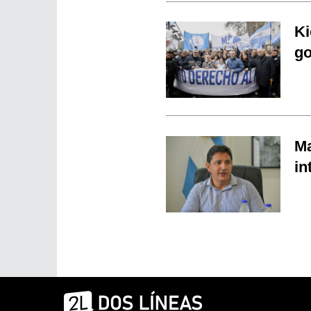
Ki
go
Ma
in