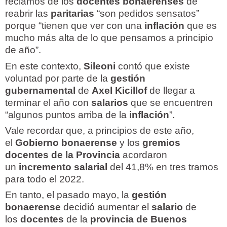
reclamos de los
docentes bonaerenses
de
reabrir las
paritarias
“son pedidos sensatos”
porque “tienen que ver con una
inflación
que es
mucho más alta de lo que pensamos a principio
de año”.
En este contexto,
Sileoni
contó que existe
voluntad por parte de la
gestión
gubernamental
de
Axel Kicillof
de llegar a
terminar el año con
salarios
que se encuentren
“algunos puntos arriba de la
inflación
”.
Vale recordar que, a principios de este año,
el
Gobierno bonaerense
y los
gremios
docentes de la Provincia
acordaron
un
incremento salarial
del 41,8% en tres tramos
para todo el 2022.
En tanto, el pasado mayo, la
gestión
bonaerense
decidió aumentar el
salario
de
los
docentes
de la
provincia de Buenos