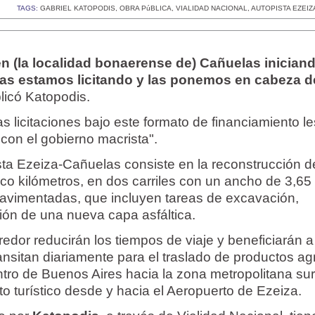
TAGS:
GABRIEL KATOPODIS
,
OBRA PúBLICA
,
VIALIDAD NACIONAL
,
AUTOPISTA EZEI
 (la localidad bonaerense de) Cañuelas iniciand
Las estamos licitando y las ponemos en cabeza d
licó Katopodis.
las licitaciones bajo este formato de financiamiento le
 con el gobierno macrista".
sta Ezeiza-Cañuelas consiste en la reconstrucción d
nco kilómetros, en dos carriles con un ancho de 3,65
avimentadas, que incluyen tareas de excavación,
ón de una nueva capa asfáltica.
redor reducirán los tiempos de viaje y beneficiarán a
nsitan diariamente para el traslado de productos agr
tro de Buenos Aires hacia la zona metropolitana su
o turístico desde y hacia el Aeropuerto de Ezeiza.