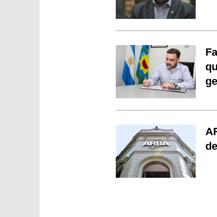
Fa
qu
ge
AR
de