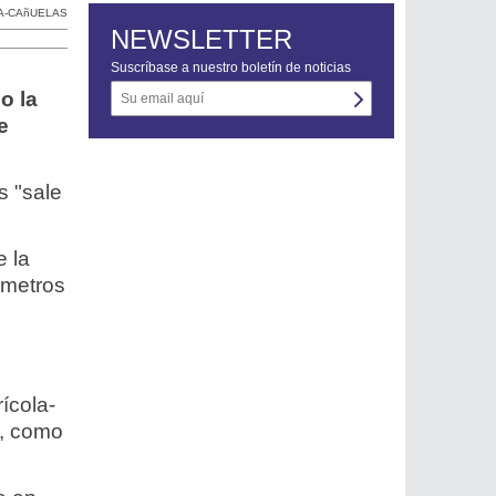
ZA-CAñUELAS
NEWSLETTER
Suscríbase a nuestro boletín de noticias
o la
e
s "sale
e la
 metros
ícola-
r, como