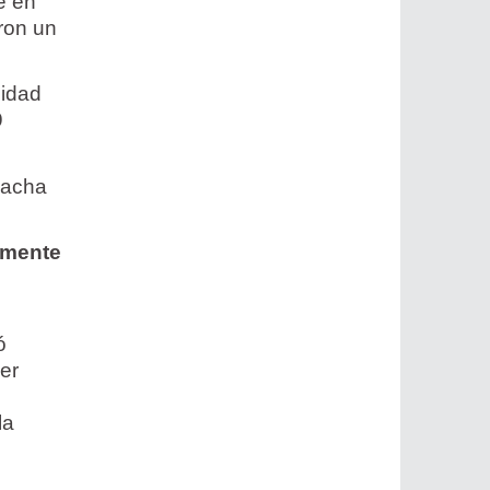
e en
ron un
lidad
9
pacha
lmente
ó
er
la