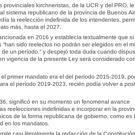
 provinciales kirchneristas, de la UCR y del PRO, le
al sistema republicano de la provincia de Buenos Air
edía la reelección indefinida de los intendentes, per
to más, hasta el 2027.
sancionada en 2016 y establecía textualmente que si
s “han sido reelectos no podrán ser elegidos en el 
lo de un período.” y despejó toda duda cuando dispu
a en vigencia de la presente Ley será considerado c
el primer mandato era el del período 2015-2019, por
ara el período 2019-2023, recién podía volver a pos
836, significó en su momento un fenomenal avance
las reelecciones indefinidas e incorporar en la provin
sicos de la forma republicana de gobierno, como es 
ad en los mandatos.
epite casi literalmente la redacción de la Constitució