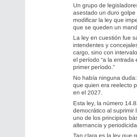
Un grupo de legisladores
asestado un duro golpe 
modificar la ley que imp
que se queden un manda
La ley en cuestión fue 
intendentes y concejale
cargo, sino con interva
el período “a la entrad
primer período.”
No había ninguna duda: 
que quien era reelecto p
en el 2027.
Esta ley, la número 14.
democrático al suprimir 
uno de los principios bá
alternancia y periodicid
Tan clara es la ley que r