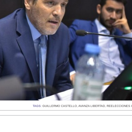
TAGS:
GUILLERMO CASTELLO
,
AVANZA LIBERTAD
,
REELECCIONES I