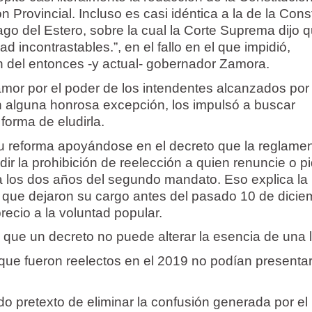
n Provincial. Incluso es casi idéntica a la de la Cons
ago del Estero, sobre la cual la Corte Suprema dijo 
ad incontrastables.”, en el fallo en el que impidió,
ón del entonces -y actual- gobernador Zamora.
 amor por el poder de los intendentes alcanzados por 
on alguna honrosa excepción, los impulsó a buscar
orma de eludirla.
su reforma apoyándose en el decreto que la reglamen
ir la prohibición de reelección a quien renuncie o p
 a los dos años del segundo mandato. Eso explica la 
 que dejaron su cargo antes del pasado 10 de dicie
ecio a la voluntad popular.
 que un decreto no puede alterar la esencia de una l
ue fueron reelectos en el 2019 no podían presenta
o pretexto de eliminar la confusión generada por el