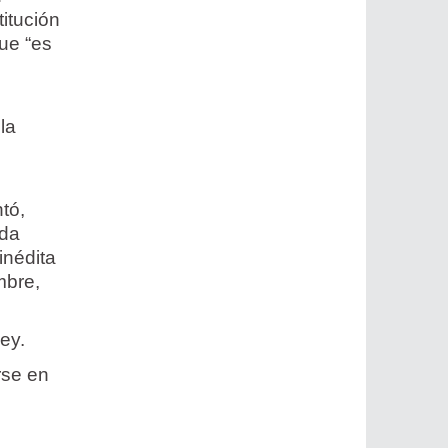
titución
que “es
la
tó,
ida
inédita
mbre,
ey.
rse en