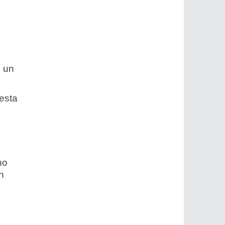
e un
esta
no
n