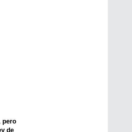
, pero
ey de