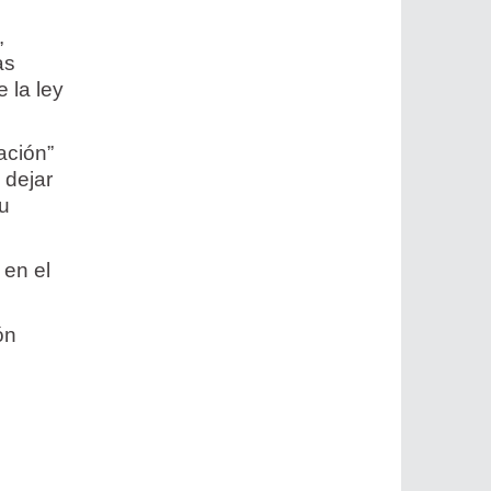
,
as
 la ley
ación”
 dejar
su
 en el
ón