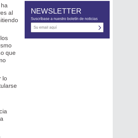
 ha
NEWSLETTER
es al
Suscríbase a nuestro boletín de noticias
mitiendo
 los
mismo
so que
omo
 lo
tularse
cia
la
n