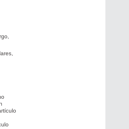
rgo,
lares,
no
n
rtículo
culo