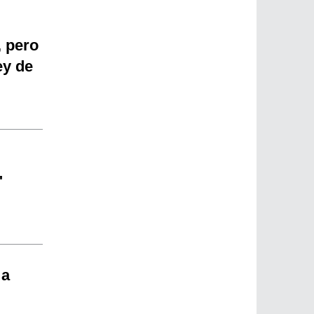
, pero
ey de
"
 a