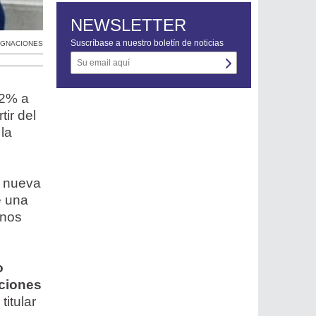
NEWSLETTER
Suscríbase a nuestro boletín de noticias
IGNACIONES
12% a
tir del
 la
a nueva
e una
inos
o
aciones
 titular