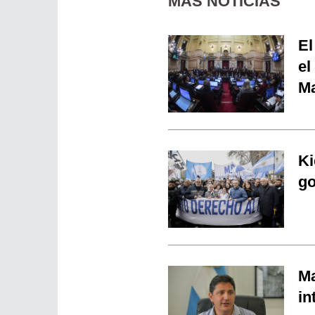
MÁS NOTICIAS
El
el
Ma
Ki
go
Ma
in