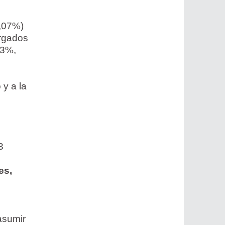
8,07%)
orgados
33%,
y a la
3
es,
asumir