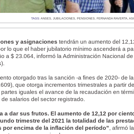
TAGS:
ANSES
,
JUBILACIONES
,
PENSIONES
,
FERNANDA RAVERTA
,
AS
siones y asignaciones
tendrán un aumento del 12,
por lo que el haber jubilatorio mínimo ascenderá a par
o a $ 23.064, informó la Administración Nacional de
).
nto otorgado tras la sanción -a fines de 2020- de l
609), que otorga incrementos trimestrales a partir d
partes iguales el avance de la recaudación en térm
 de salarios del sector registrado.
 a dar sus frutos. El aumento de 12,12 por cient
undo trimestre del 2021 la totalidad de las prest
por encima de la inflación del período”
, afirmó la