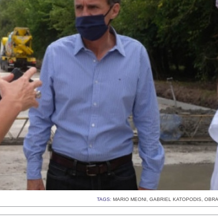
TAGS:
MARIO MEONI
,
GABRIEL KATOPODIS
,
OBRA