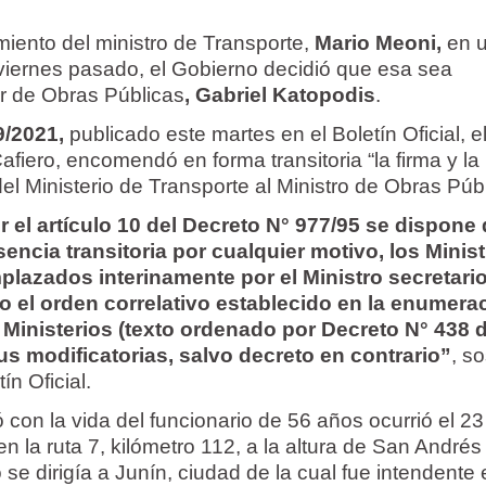
imiento del ministro de Transporte,
Mario Meoni,
en 
l viernes pasado, el Gobierno decidió que esa sea
lar de Obras Públicas
, Gabriel Katopodis
.
9/2021,
publicado este martes en el Boletín Oficial, el
fiero, encomendó en forma transitoria “la firma y la
l Ministerio de Transporte al Ministro de Obras Públ
el artículo 10 del Decreto N° 977/95 se dispone
encia transitoria por cualquier motivo, los Minis
plazados interinamente por el Ministro secretari
 el orden correlativo establecido en la enumera
 Ministerios (texto ordenado por Decreto N° 438 d
us modificatorias, salvo decreto en contrario”
, s
ín Oficial.
 con la vida del funcionario de 56 años ocurrió el 23
en la ruta 7, kilómetro 112, a la altura de San Andrés
 se dirigía a Junín, ciudad de la cual fue intendente 