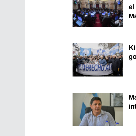
el
Ma
Ki
go
Ma
in