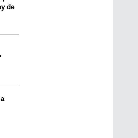
ey de
"
 a