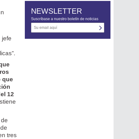
NEWSLETTER
un
Suscríbase a nuestro boletín de noticias
 jefe
icas”.
 que
tros
o que
ción
el 12
ostiene
 de
 de
en tres