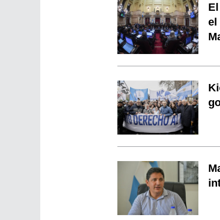
El
el
Ma
Ki
go
Ma
in