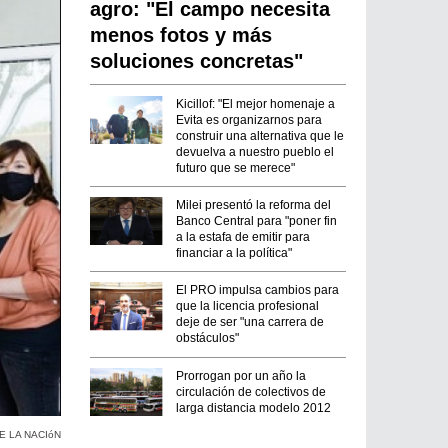
agro: "El campo necesita
menos fotos y más
soluciones concretas"
Kicillof: "El mejor homenaje a
Evita es organizarnos para
construir una alternativa que le
devuelva a nuestro pueblo el
futuro que se merece"
Milei presentó la reforma del
Banco Central para "poner fin
a la estafa de emitir para
financiar a la política"
El PRO impulsa cambios para
que la licencia profesional
deje de ser "una carrera de
obstáculos"
Prorrogan por un año la
circulación de colectivos de
larga distancia modelo 2012
E LA NACIóN