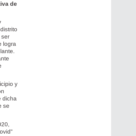
tiva de
y
istrito
 ser
e logra
lante.
ante
e
cipio y
on
e dicha
e se
020,
ovid”