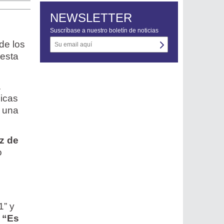
NEWSLETTER
Suscríbase a nuestro boletín de noticias
de los
 esta
a
licas
r una
iz de
o
1” y
.
“Es