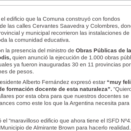
n el edificio que la Comuna construyó con fondos
 de las calles Cervantes Saavedra y Colombres, don
ovincial y municipal recorrieron las instalaciones de
oda la comunidad educativa.
n la presencia del ministro de
Obras Públicas de l
dis,
quien anunció la ejecución de 1.000 obras púb
cuales ya fueron inauguradas 30 en 11 provincias po
ones de pesos.
 presidente Alberto Fernández expresó estar
“muy fel
 de formación docente de esta naturaleza”.
“Quier
allares por esta obra para que nuestros docentes se
ances como este los que la Argentina necesita para
có el “maravilloso edificio que ahora tiene el ISFD Nº4
l Municipio de Almirante Brown para hacerlo realidad