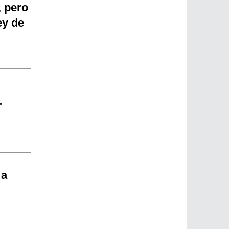
, pero
ey de
"
 a