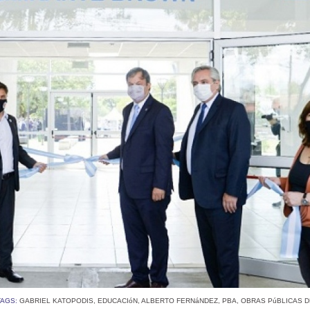
TAGS:
GABRIEL KATOPODIS
,
EDUCACIóN
,
ALBERTO FERNáNDEZ
,
PBA
,
OBRAS PúBLICAS D