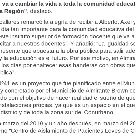
e va a cambiar la vida a toda la comunidad educa
la Región”,
destacó.
allares remarcó la alegría de recibir a Alberto, Axel 
día tan importante para la comunidad educativa del d
ste instituto superior de formación docente que va a
itar a nuestros docentes”. Y añadió: “La igualdad s
esente que apuesta a la obra pública para salir ade
y la educación es el futuro. Por ese motivo, en Almir
los días por enaltecer esas banderas con obras qu
blica”.
 Nº41 es un proyecto que fue planificado entre el Muni
y concretado por el Municipio de Almirante Brown c
odo con el objetivo de hacer realidad el sueño de qu
instalaciones propias, ya que es un espacio en el qu
distrito y de toda la zona sur del Conurbano.
en marzo del 2019 y un año después, en marzo del 2
mo “Centro de Aislamiento de Pacientes Leves de C