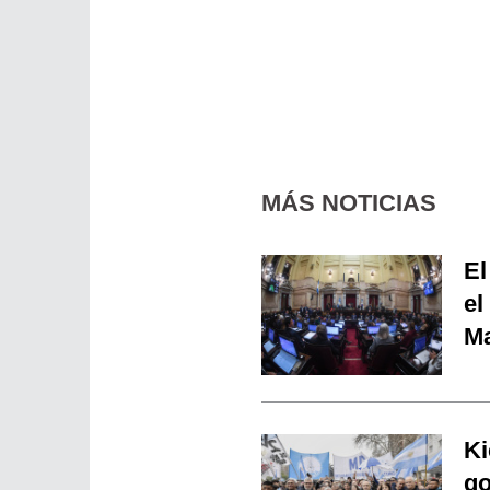
MÁS NOTICIAS
El
el
Ma
Ki
go