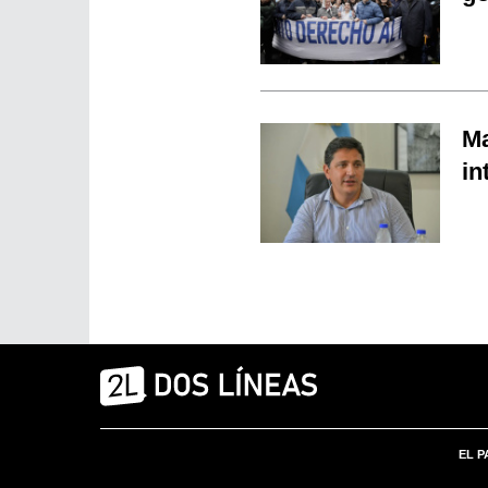
Ma
in
EL P