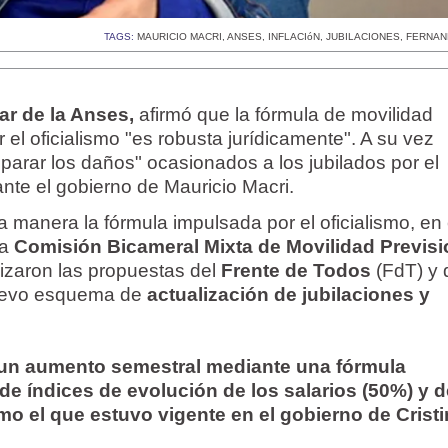
TAGS:
MAURICIO MACRI
,
ANSES
,
INFLACIóN
,
JUBILACIONES
,
FERNAN
ar de la Anses,
afirmó que la fórmula de movilidad
r el oficialismo "es robusta jurídicamente". A su vez
parar los daños" ocasionados a los jubilados por el
te el gobierno de Mauricio Macri.
 manera la fórmula impulsada por el oficialismo, en 
la
Comisión Bicameral Mixta de Movilidad Previsi
izaron las propuestas del
Frente de Todos
(FdT) y 
nuevo esquema de
actualización de jubilaciones y
un aumento semestral mediante una fórmula
de índices de evolución de los salarios (50%) y d
o el que estuvo vigente en el gobierno de Crist