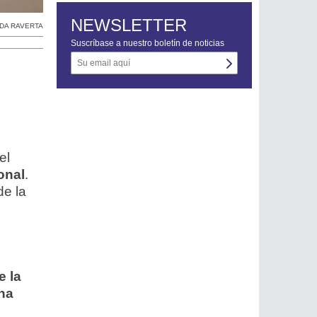
NEWSLETTER
DA RAVERTA
Suscríbase a nuestro boletín de noticias
el
onal
.
de la
e la
ina