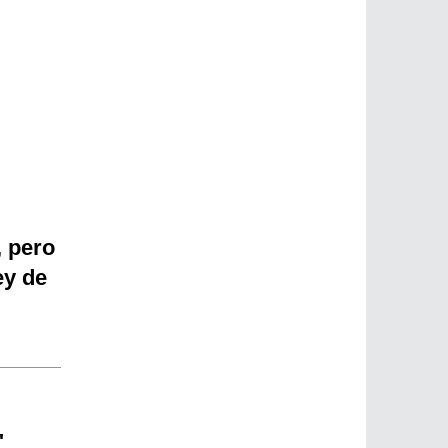
, pero
ey de
"