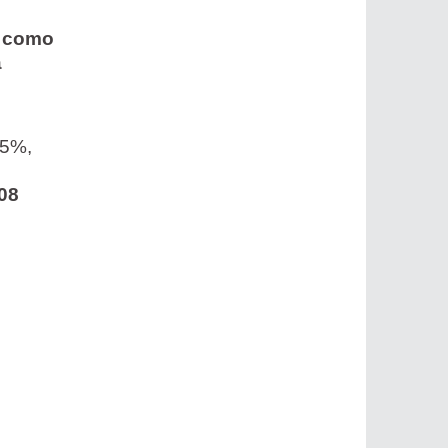
e como
a
 5%,
08