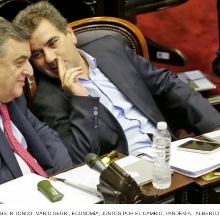
AGS:
RITONDO
,
MARIO NEGRI
,
ECONOMíA
,
JUNTOS POR EL CAMBIO
,
PANDEMIA
,
ALBERTO