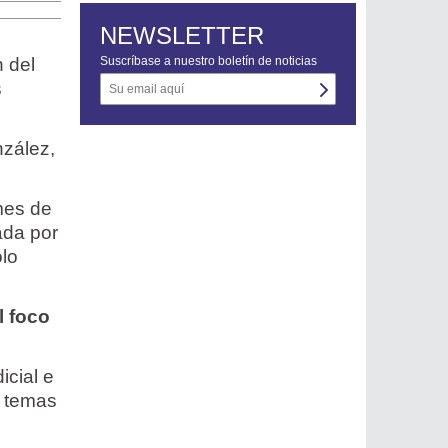
NEWSLETTER
n del
Suscríbase a nuestro boletín de noticias
s
nzález,
mes de
ada por
ólo
l foco
icial e
s temas