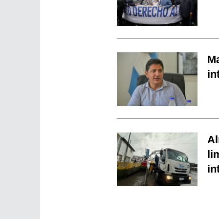
Ma
in
Al
li
in