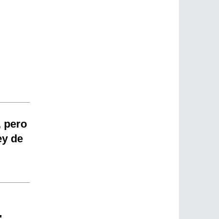
, pero
ey de
"