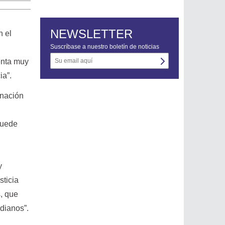
NEWSLETTER
n el
Suscríbase a nuestro boletín de noticias
enta muy
ia”.
inación
puede
y
sticia
, que
dianos”.