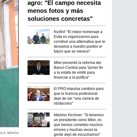
agro: "El campo necesita
menos fotos y más
soluciones concretas"
Kicillof: "El mejor homenaje a
Evita es organizarnos para
construir una alternativa que le
devuelva a nuestro pueblo el
futuro que se merece"
Milei presentó la reforma del
Banco Central para "poner fin
a la estafa de emitir para
financiar a la política"
El PRO impulsa cambios para
que la licencia profesional
deje de ser "una carrera de
obstáculos"
Máximo Kirchner: "Si tenemos
un presidente como Milei, es
que hemos cometido muchos
errores y muchas veces la
ELA
,
MOSCA
gente dejó de escucharnos"