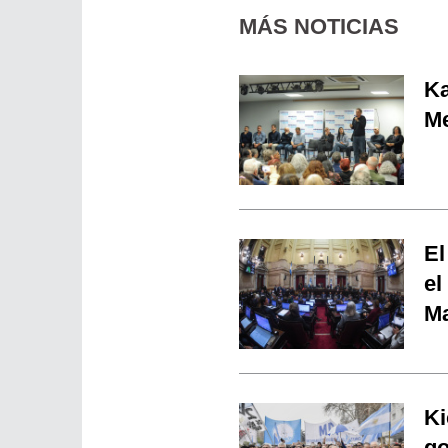
MÁS NOTICIAS
Ka
Me
El
el
Ma
Ki
go