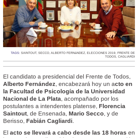
TAGS:
SAINTOUT
,
SECCO
,
ALBERTO FERNáNDEZ
,
ELECCIONES 2019
,
FRENTE DE
TODOS
,
CAGLIARDI
El candidato a presidencial del Frente de Todos,
Alberto Fernández
, encabezará hoy un a
cto en
la Facultad de Psicología de la Universidad
Nacional de La Plata
, acompañado por los
postulantes a intendentes platense,
Florencia
Saintout
, de Ensenada,
Mario Secco
, y de
Berisso,
Fabián Cagliardi
.
El
acto se llevará a cabo desde las 18 horas
en