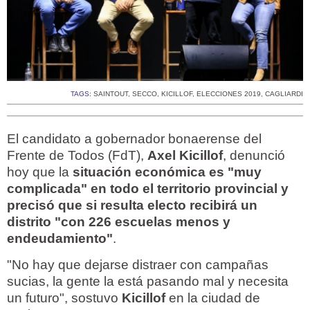
TAGS:
SAINTOUT
,
SECCO
,
KICILLOF
,
ELECCIONES 2019
,
CAGLIARDI
El candidato a gobernador bonaerense del
Frente de Todos (FdT),
Axel Kicillof
, denunció
hoy que la
situación económica es "muy
complicada" en todo el territorio provincial y
precisó que si resulta electo recibirá un
distrito "con 226 escuelas menos y
endeudamiento"
.
"No hay que dejarse distraer con campañas
sucias, la gente la está pasando mal y necesita
un futuro", sostuvo
Kicillof
en la ciudad de