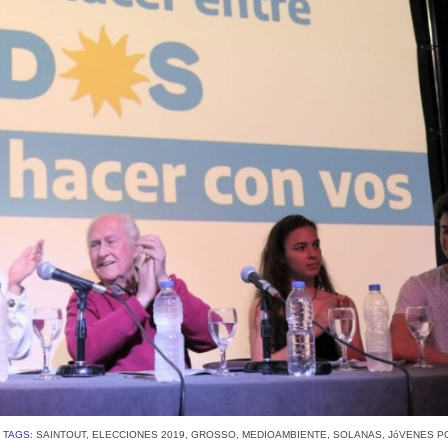
TAGS:
SAINTOUT
,
ELECCIONES 2019
,
GROSSO
,
MEDIOAMBIENTE
,
SOLANAS
,
JóVENES P