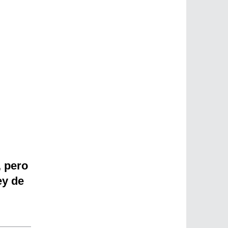
, pero
ey de