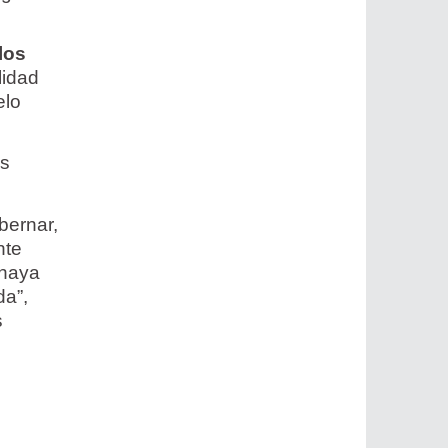
los
lidad
elo
as
bernar,
nte
 haya
a”,
s