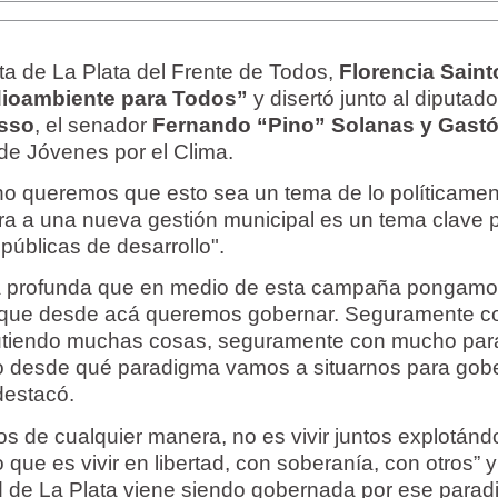
ta de La Plata del Frente de Todos,
Florencia Saint
ioambiente para Todos”
y disertó junto al diputad
sso
, el senador
Fernando “Pino” Solanas y Gast
 de Jóvenes por el Clima.
no queremos que esto sea un tema de lo políticame
ara a una nueva gestión municipal es un tema clave 
públicas de desarrollo".
ica profunda que en medio de esta campaña pongamo
que desde acá queremos gobernar. Seguramente c
cutiendo muchas cosas, seguramente con mucho par
o desde qué paradigma vamos a situarnos para gobe
 destacó.
ntos de cualquier manera, no es vivir juntos explotán
o que es vivir en libertad, con soberanía, con otros” y
d de La Plata viene siendo gobernada por ese para