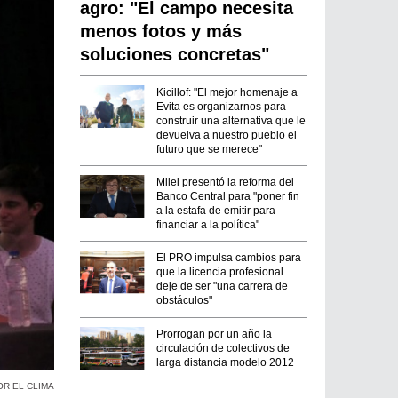
agro: "El campo necesita
menos fotos y más
soluciones concretas"
Kicillof: "El mejor homenaje a
Evita es organizarnos para
construir una alternativa que le
devuelva a nuestro pueblo el
futuro que se merece"
Milei presentó la reforma del
Banco Central para "poner fin
a la estafa de emitir para
financiar a la política"
El PRO impulsa cambios para
que la licencia profesional
deje de ser "una carrera de
obstáculos"
Prorrogan por un año la
circulación de colectivos de
larga distancia modelo 2012
OR EL CLIMA