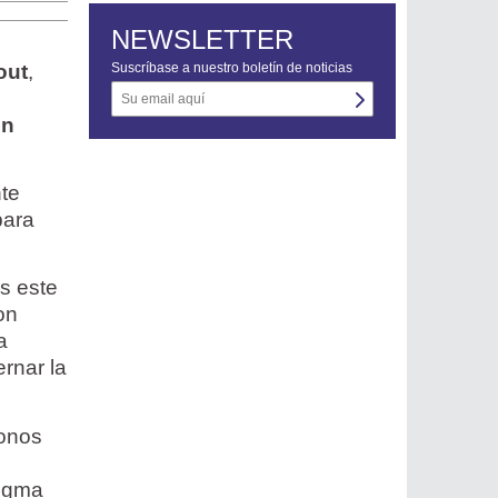
NEWSLETTER
out
,
Suscríbase a nuestro boletín de noticias
o
ón
nte
para
s este
on
a
rnar la
donos
digma