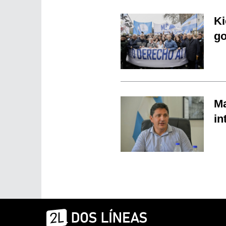
Ki
go
Ma
in