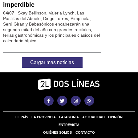
imperdible
04/07
| Skay Beilinson, Valeria Lynch, Las
Pastillas del Abuelo, Diego Torres, Pimpinela,
Serú Giran y Babasónicos encabezarán una
segunda mitad del año con grandes recitales,
ferias gastronómicas y los principales clásicos del
calendario hípico.
Cargar más noticias
EL PAÍS
LA PROVINCIA
PATAGONIA
ACTUALIDAD
OPINIÓN
ENTREVISTA
QUIÉNES SOMOS
CONTACTO