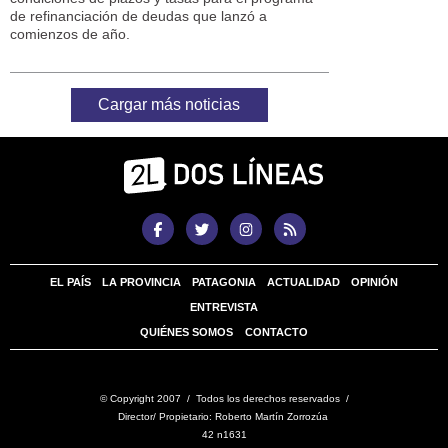
de refinanciación de deudas que lanzó a
comienzos de año.
Cargar más noticias
EL PAÍS
LA PROVINCIA
PATAGONIA
ACTUALIDAD
OPINIÓN
ENTREVISTA
QUIÉNES SOMOS
CONTACTO
© Copyright 2007 / Todos los derechos reservados /
Director/ Propietario: Roberto Martín Zorrozúa
42 n1631