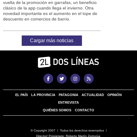
vuelta de la promoción en garrafas, un beneficio
clásico de la app cuando llega el invierno. Otra
novedad importante es el aumento en el tope de
descuento en comercios de barrio.
Cargar más noticias
EL PAÍS
LA PROVINCIA
PATAGONIA
ACTUALIDAD
OPINIÓN
ENTREVISTA
QUIÉNES SOMOS
CONTACTO
© Copyright 2007 / Todos los derechos reservados /
Director/ Propietario: Roberto Martín Zorrozúa