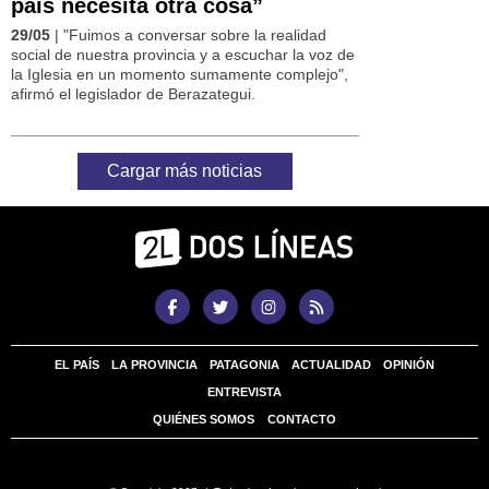
país necesita otra cosa”
29/05
| "Fuimos a conversar sobre la realidad
social de nuestra provincia y a escuchar la voz de
la Iglesia en un momento sumamente complejo",
afirmó el legislador de Berazategui.
Cargar más noticias
EL PAÍS
LA PROVINCIA
PATAGONIA
ACTUALIDAD
OPINIÓN
ENTREVISTA
QUIÉNES SOMOS
CONTACTO