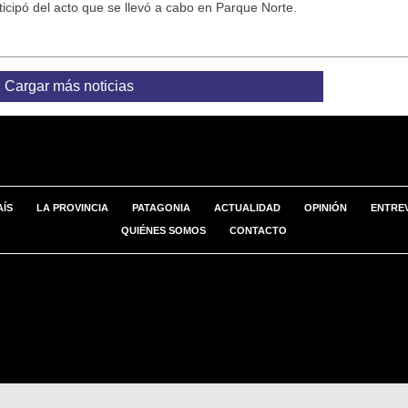
rticipó del acto que se llevó a cabo en Parque Norte.
Cargar más noticias
AÍS
LA PROVINCIA
PATAGONIA
ACTUALIDAD
OPINIÓN
ENTREV
QUIÉNES SOMOS
CONTACTO