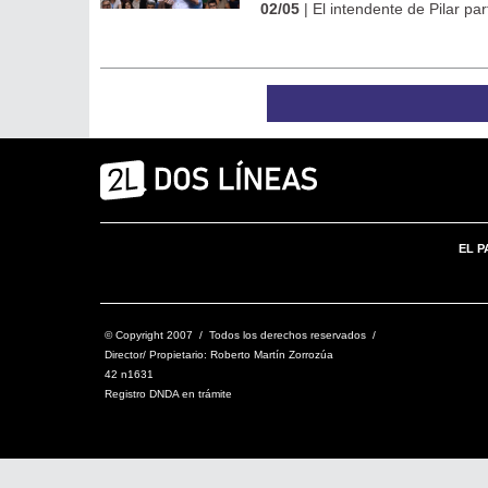
02/05
| El intendente de Pilar pa
EL P
© Copyright 2007 / Todos los derechos reservados /
Director/ Propietario: Roberto Martín Zorrozúa
42 n1631
Registro DNDA en trámite