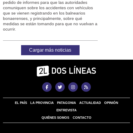
pedido de informes para que las autoridades
comuniquen sobre los accidentes con vehículos
que se vienen registrando en los balnearios
bonaerenses, y principalmente, sobre qué
medidas se están tomando para que no vuelvan a
ocurrir.
Cargar más noticias
EL PAÍS
LA PROVINCIA
PATAGONIA
ACTUALIDAD
OPINIÓN
ENTREVISTA
QUIÉNES SOMOS
CONTACTO