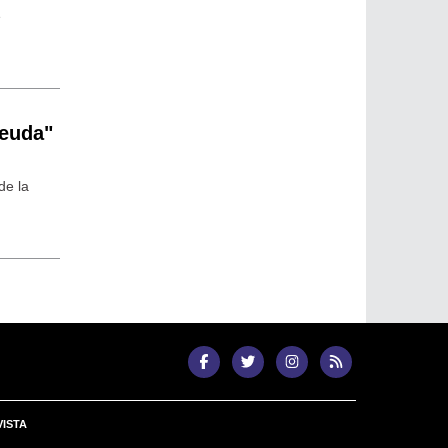
e
deuda"
de la
ISTA