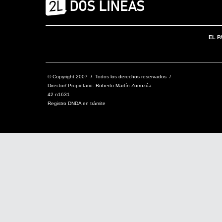
EL P
© Copyright 2007 / Todos los derechos reservados /
Director/ Propietario: Roberto Martín Zorrozúa
42 n1631
Registro DNDA en trámite