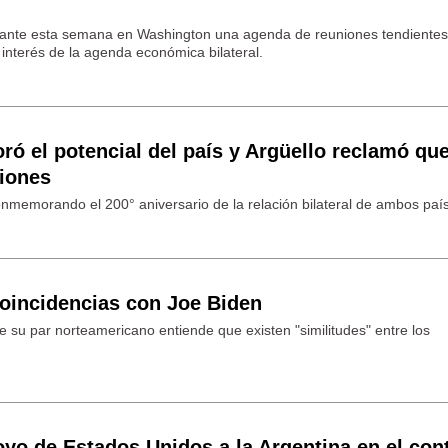
lante esta semana en Washington una agenda de reuniones tendientes
 interés de la agenda económica bilateral.
ó el potencial del país y Argüello reclamó qu
ciones
memorando el 200° aniversario de la relación bilateral de ambos paí
coincidencias con Joe Biden
e su par norteamericano entiende que existen "similitudes" entre los
oyo de Estados Unidos a la Argentina en el con