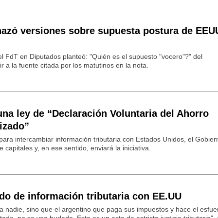
azó versiones sobre supuesta postura de EEU
del FdT en Diputados planteó: "Quién es el supuesto "vocero"?" del
 a la fuente citada por los matutinos en la nota.
na ley de “Declaración Voluntaria del Ahorro
rizado”
para intercambiar información tributaria con Estados Unidos, el Gobier
capitales y, en ese sentido, enviará la iniciativa.
do de información tributaria con EE.UU
 nadie, sino que el argentino que paga sus impuestos y hace el esfue
tado, no se vea burlado. Esto es un acto de estricta justicia tributaria", 