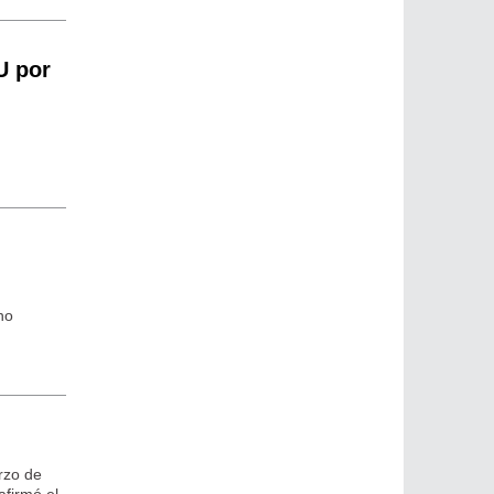
U por
no
rzo de
afirmó el