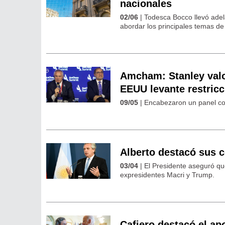
nacionales
02/06
| Todesca Bocco llevó ade
abordar los principales temas de
Amcham: Stanley valor
EEUU levante restric
09/05
| Encabezaron un panel con
Alberto destacó sus 
03/04
| El Presidente aseguró qu
expresidentes Macri y Trump.
Cafiero destacó el ap