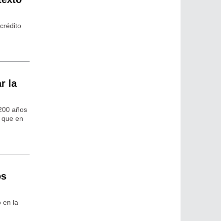
crédito
r la
 200 años
l que en
os
 en la