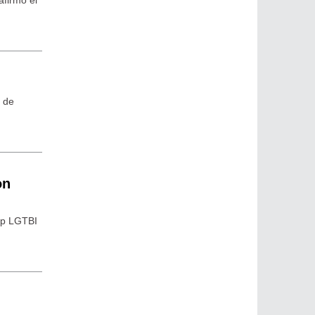
s de
on
oup LGTBI