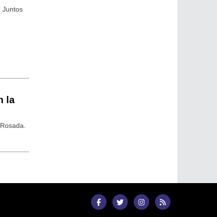
e Juntos
 la
a Rosada.