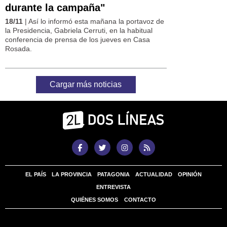
durante la campaña"
18/11
| Así lo informó esta mañana la portavoz de
la Presidencia, Gabriela Cerruti, en la habitual
conferencia de prensa de los jueves en Casa
Rosada.
Cargar más noticias
EL PAÍS
LA PROVINCIA
PATAGONIA
ACTUALIDAD
OPINIÓN
ENTREVISTA
QUIÉNES SOMOS
CONTACTO