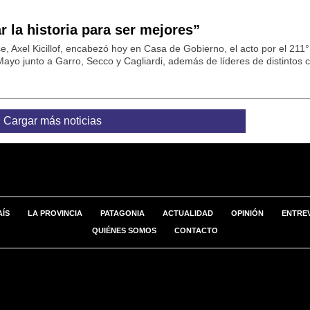
ar la historia para ser mejores”
, Axel Kicillof, encabezó hoy en Casa de Gobierno, el acto por el 211°
Mayo junto a Garro, Secco y Cagliardi, además de líderes de distintos 
Cargar más noticias
AÍS
LA PROVINCIA
PATAGONIA
ACTUALIDAD
OPINIÓN
ENTREV
QUIÉNES SOMOS
CONTACTO