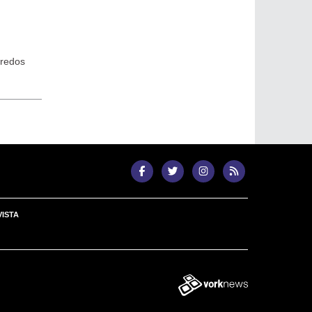
credos
ISTA