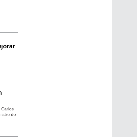
jorar
n
; Carlos
nistro de