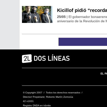
Kicillof pidió “record
25/05
| El gobernador bonaerense
aniversario de la Revolución de 
EL P
© Copyright 2007 / Todos los derechos reservados /
Director/ Propietario: Roberto Martín Zorrozúa
42 n1631
Registro DNDA en trámite