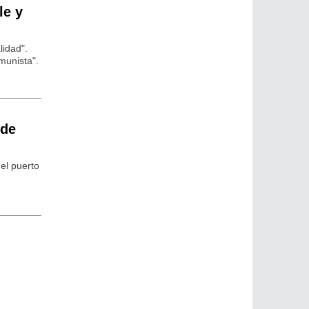
le y
lidad".
munista".
 de
el puerto