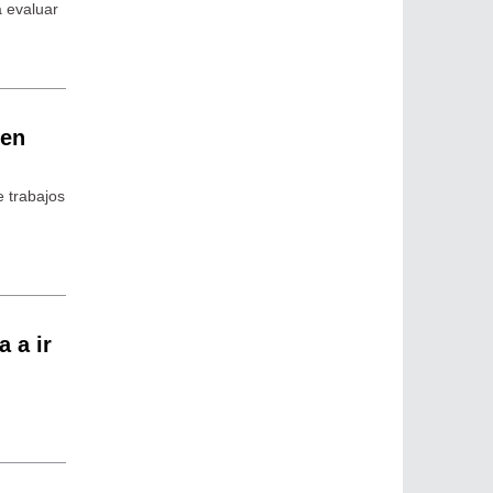
a evaluar
 en
e trabajos
a a ir