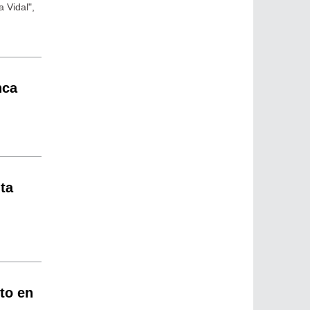
 Vidal",
nca
ta
to en