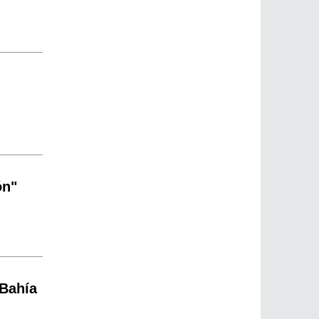
ón"
 Bahía