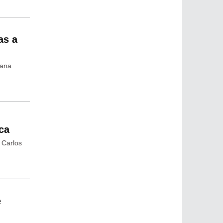
as a
mana
ca
 Carlos
e