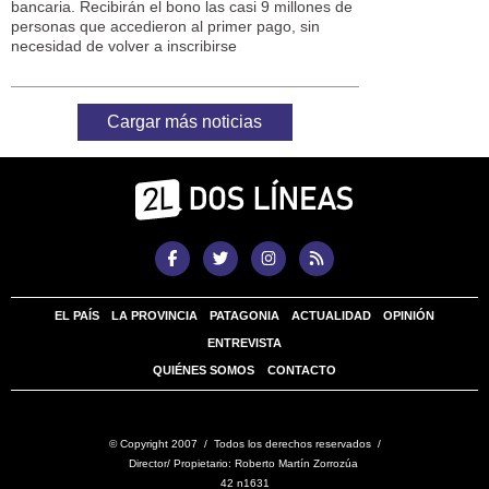
bancaria. Recibirán el bono las casi 9 millones de
personas que accedieron al primer pago, sin
necesidad de volver a inscribirse
Cargar más noticias
EL PAÍS
LA PROVINCIA
PATAGONIA
ACTUALIDAD
OPINIÓN
ENTREVISTA
QUIÉNES SOMOS
CONTACTO
© Copyright 2007 / Todos los derechos reservados /
Director/ Propietario: Roberto Martín Zorrozúa
42 n1631