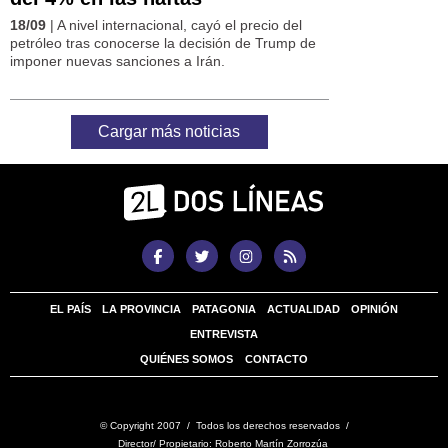
18/09
| A nivel internacional, cayó el precio del
petróleo tras conocerse la decisión de Trump de
imponer nuevas sanciones a Irán.
Cargar más noticias
EL PAÍS
LA PROVINCIA
PATAGONIA
ACTUALIDAD
OPINIÓN
ENTREVISTA
QUIÉNES SOMOS
CONTACTO
© Copyright 2007 / Todos los derechos reservados /
Director/ Propietario: Roberto Martín Zorrozúa