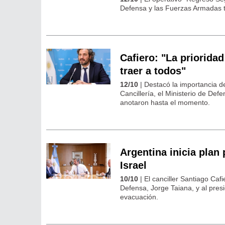
Defensa y las Fuerzas Armadas tra
Cafiero: "La prioridad
traer a todos"
12/10
| Destacó la importancia de
Cancillería, el Ministerio de De
anotaron hasta el momento.
Argentina inicia plan
Israel
10/10
| El canciller Santiago Caf
Defensa, Jorge Taiana, y al pres
evacuación.