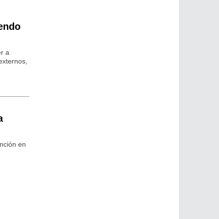
iendo
r a
externos,
a
ención en