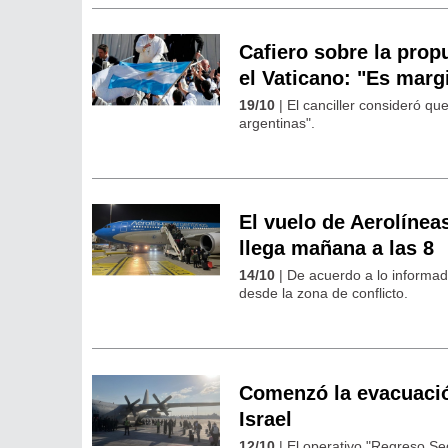
Cafiero sobre la prop
el Vaticano: "Es margi
19/10
| El canciller consideró qu
argentinas".
El vuelo de Aerolínea
llega mañana a las 8
14/10
| De acuerdo a lo informado
desde la zona de conflicto.
Comenzó la evacuación
Israel
12/10
| El operativo "Regreso Seg