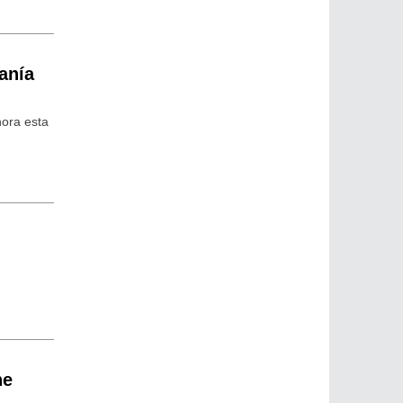
anía
hora esta
ne