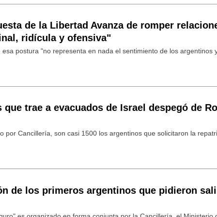
uesta de la Libertad Avanza de romper relacion
nal, ridícula y ofensiva"
e esa postura "no representa en nada el sentimiento de los argentinos y
s que trae a evacuados de Israel despegó de R
 por Cancillería, son casi 1500 los argentinos que solicitaron la repatr
 de los primeros argentinos que pidieron sali
uro" es organizado en forma conjunta por la Cancillería, el Ministerio 