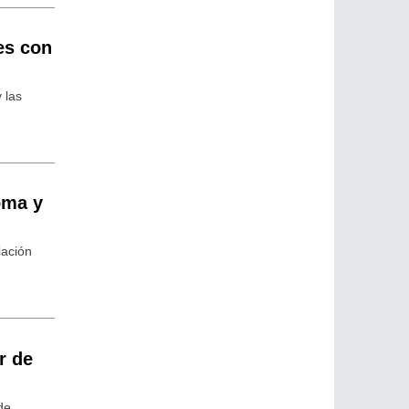
es con
 las
oma y
iación
r de
de