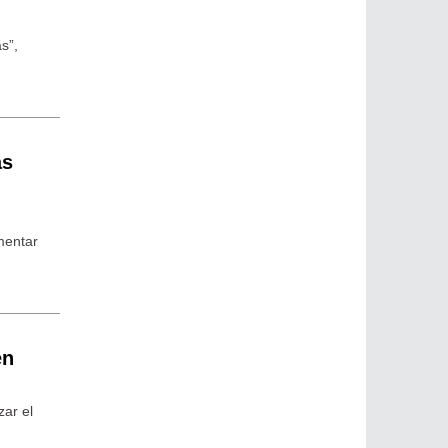
s”,
as
mentar
en
zar el