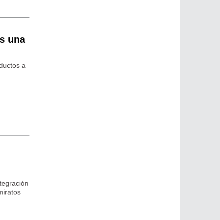
es una
ductos a
tegración
miratos