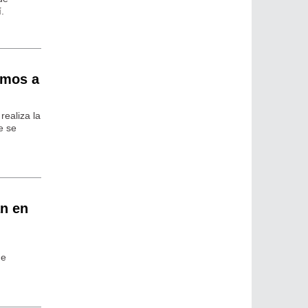
.
vamos a
realiza la
e se
an en
de