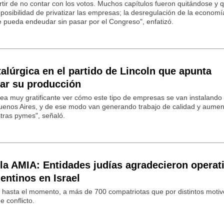
rtir de no contar con los votos. Muchos capítulos fueron quitándose y
 posibilidad de privatizar las empresas; la desregulación de la economía
e pueda endeudar sin pasar por el Congreso", enfatizó.
talúrgica en el partido de Lincoln que apunta
ar su producción
ea muy gratificante ver cómo este tipo de empresas se van instalando 
 Buenos Aires, y de ese modo van generando trabajo de calidad y aumen
stras pymes", señaló.
 la AMIA: Entidades judías agradecieron operat
entinos en Israel
r, hasta el momento, a más de 700 compatriotas que por distintos moti
e conflicto.